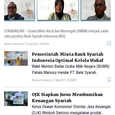
STARBANJAR – Usaha Mikro Kecil dan Menengah (UMKM) menjadi salah
satu prioritas Bank Syariah Indonesia (BSI).
Redaksi Starbanjar
10 Aug 2021 - 06:02PM
Pemerintah Minta Bank Syariah
Indonesia Optimal Kelola Wakaf
Wakil Menteri Badan Usaha Milik Negara (BUMN)
Pahala Mansury menilai PT Bank Syariah
Indonesia (Persero) Tbk atau BSI belum optimal
Redaksi Starbanjar
07 May 2021 - 05:26PM
dalam pengelolaan wakaf.
OJK Siapkan Jurus Membumikan
Keuangan Syariah
Ketua Dewan Komisioner Otoritas Jasa Keuangan
(OJK) Wimboh Santoso mengatakan produk