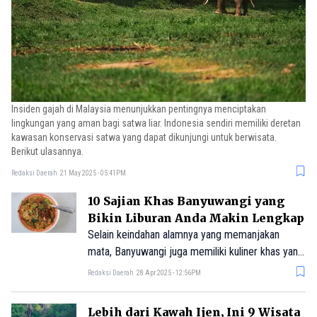
Insiden gajah di Malaysia menunjukkan pentingnya menciptakan
lingkungan yang aman bagi satwa liar. Indonesia sendiri memiliki deretan
kawasan konservasi satwa yang dapat dikunjungi untuk berwisata.
Berikut ulasannya.
Redaksi Daerah
21 May 2025 - 05:41PM
10 Sajian Khas Banyuwangi yang
Bikin Liburan Anda Makin Lengkap
Selain keindahan alamnya yang memanjakan
mata, Banyuwangi juga memiliki kuliner khas yang
menggugah selera dan memanjakan lidah.
Redaksi Daerah
28 Apr 2025 - 12:56PM
Lebih dari Kawah Ijen, Ini 9 Wisata