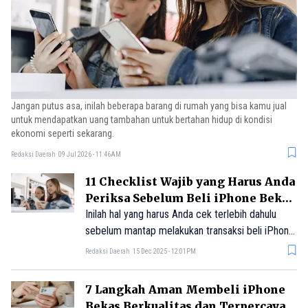
Jangan putus asa, inilah beberapa barang di rumah yang bisa kamu jual
untuk mendapatkan uang tambahan untuk bertahan hidup di kondisi
ekonomi seperti sekarang.
Redaksi Daerah
09 Jul 2026 - 11:46AM
11 Checklist Wajib yang Harus Anda
Periksa Sebelum Beli iPhone Bekas
Berkualitas
Inilah hal yang harus Anda cek terlebih dahulu
sebelum mantap melakukan transaksi beli iPhone
bekas.
Redaksi Daerah
15 Dec 2025 - 12:01PM
7 Langkah Aman Membeli iPhone
Bekas Berkualitas dan Terpercaya