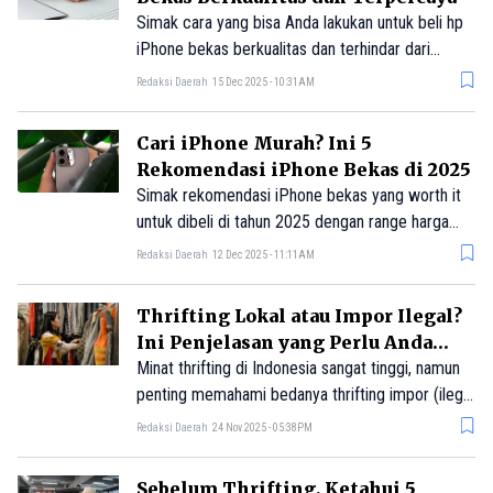
Simak cara yang bisa Anda lakukan untuk beli hp
iPhone bekas berkualitas dan terhindar dari
penipuan.
Redaksi Daerah
15 Dec 2025 - 10:31AM
Cari iPhone Murah? Ini 5
Rekomendasi iPhone Bekas di 2025
Simak rekomendasi iPhone bekas yang worth it
untuk dibeli di tahun 2025 dengan range harga
mulai Rp2 jutaan sampai Rp10 jutaan.
Redaksi Daerah
12 Dec 2025 - 11:11AM
Thrifting Lokal atau Impor Ilegal?
Ini Penjelasan yang Perlu Anda
Tahu
Minat thrifting di Indonesia sangat tinggi, namun
penting memahami bedanya thrifting impor (ilegal
dan dilarang pemerintah) dengan preloved lokal
Redaksi Daerah
24 Nov 2025 - 05:38PM
(legal). Pemerintah menegaskan preloved lokal
didukung sebagai bagian dari ekonomi sirkular.
Sebelum Thrifting, Ketahui 5