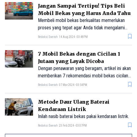
merasakan ekosistem premium Apple tanpa
Jangan Sampai Tertipu! Tips Beli
harus membayar harga penuh.
Mobil Bekas yang Harus Anda Tahu
Membeli mobil bekas berkualitas memerlukan
proses yang tepat agar Anda tidak mengalami
kerugian. Keuntungan dari membeli mobil bekas
Redaksi Daerah
14 Aug 2024 - 03:48PM
dibandingkan mobil baru antara lain adalah Anda
bisa langsung menggunakannya tanpa harus
7 Mobil Bekas dengan Cicilan 1
menunggu. Selain itu, mobil baru biasanya
Jutaan yang Layak Dicoba
mengalami depresiasi nilai sekitar 25% setelah
Dengan penawaran yang beragam, artikel ini akan
pembelian.
memberikan 7 rekomendasi mobil bekas cicilan 1
jutaan.
Redaksi Daerah
07 Mar 2024 - 03:54PM
Metode Daur Ulang Baterai
Kendaraan Listrik
Inilah nasib baterai bekas pakai kendaraan listrik.
Redaksi Daerah
23 Feb 2024 - 03:07PM