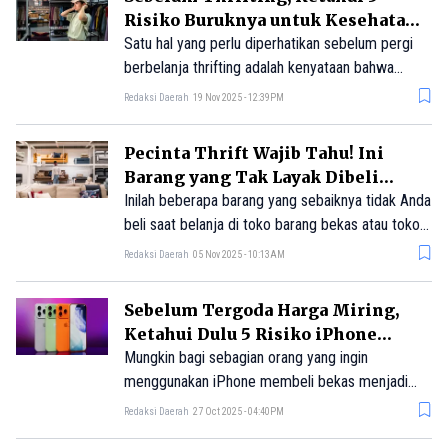
Untuk menyelamatkan 900 ribu pedagang
Risiko Buruknya untuk Kesehatan
thrifting ilegal, pemerintah menyiapkan 1.300
Kulit
Satu hal yang perlu diperhatikan sebelum pergi
brand lokal sebagai substitusi dagangan mereka.
berbelanja thrifting adalah kenyataan bahwa
banyak pakaian tersebut belum dibersihkan atau
Redaksi Daerah
19 Nov 2025 - 12:39PM
disanitasi dengan baik sebelum dijual. Pakaian
bekas bisa menjadi tempat berkembangnya
Pecinta Thrift Wajib Tahu! Ini
kuman dan, jika tidak disanitasi dengan benar
Barang yang Tak Layak Dibeli
sebelum bersentuhan dengan kulit, berpotensi
Meski Murah
Inilah beberapa barang yang sebaiknya tidak Anda
menimbulkan berbagai masalah kulit.
beli saat belanja di toko barang bekas atau toko
thrift.
Redaksi Daerah
05 Nov 2025 - 10:13AM
Sebelum Tergoda Harga Miring,
Ketahui Dulu 5 Risiko iPhone
Bekas Ini
Mungkin bagi sebagian orang yang ingin
menggunakan iPhone membeli bekas menjadi
sebuah solusi. Membeli iPhone bekas bisa
Redaksi Daerah
27 Oct 2025 - 04:40PM
menjadi pilihan menarik bagi konsumen yang ingin