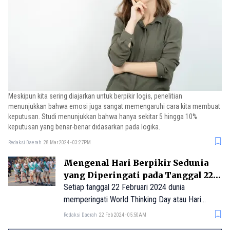
Meskipun kita sering diajarkan untuk berpikir logis, penelitian
menunjukkan bahwa emosi juga sangat memengaruhi cara kita membuat
keputusan. Studi menunjukkan bahwa hanya sekitar 5 hingga 10%
keputusan yang benar-benar didasarkan pada logika.
Redaksi Daerah
28 Mar 2024 - 03:27PM
Mengenal Hari Berpikir Sedunia
yang Diperingati pada Tanggal 22
Februari
Setiap tanggal 22 Februari 2024 dunia
memperingati World Thinking Day atau Hari
Berpikir Sedunia. Tanggal ini adalah momen
Redaksi Daerah
22 Feb 2024 - 05:50AM
penting bagi jutaan Pramuka dan Pandu Puteri di