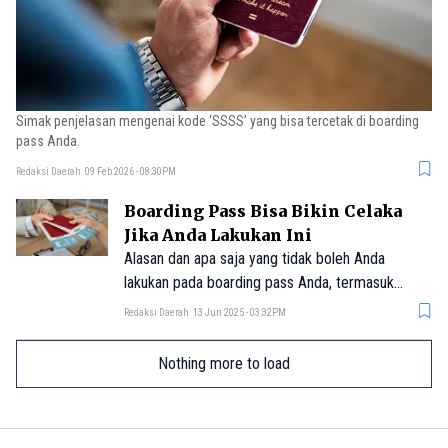
Simak penjelasan mengenai kode ‘SSSS’ yang bisa tercetak di boarding
pass Anda.
Redaksi Daerah
09 Feb 2026 - 08:30PM
Boarding Pass Bisa Bikin Celaka
Jika Anda Lakukan Ini
Alasan dan apa saja yang tidak boleh Anda
lakukan pada boarding pass Anda, termasuk
posting boarding pass di media sosial.
Redaksi Daerah
13 Jun 2025 - 03:32PM
Nothing more to load