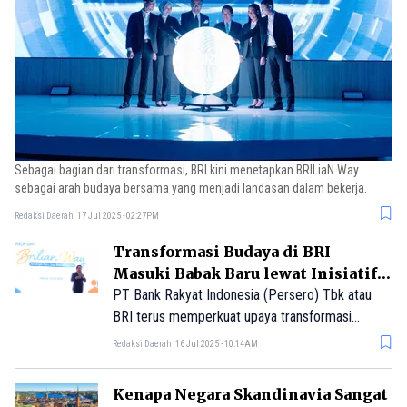
Sebagai bagian dari transformasi, BRI kini menetapkan BRILiaN Way
sebagai arah budaya bersama yang menjadi landasan dalam bekerja.
Redaksi Daerah
17 Jul 2025 - 02:27PM
Transformasi Budaya di BRI
Masuki Babak Baru lewat Inisiatif
BRILiaN Way
PT Bank Rakyat Indonesia (Persero) Tbk atau
BRI terus memperkuat upaya transformasi
secara menyeluruh guna mencapai visi menjadi
Redaksi Daerah
16 Jul 2025 - 10:14AM
bank dengan profitabilitas tertinggi di Asia
Tenggara pada tahun 2030.
Kenapa Negara Skandinavia Sangat