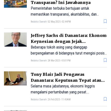
Transparan? Ini Jawabannya
Pemerintahan terbuka bertujuan untuk
memastikan transparansi, akuntabilitas, dan
keterbukaan, serta mencakup isu-isu mendasar
Redaksi Daerah
02 May 2025 - 02:44PM
seperti kebebasan pers, pengungkapan publik,
dan undang-undang kebebasan informasi, yang
Jeffrey Sachs di Danantara: Ekonom
semuanya merupakan aspek penting dalam
Keynesian dengan Jejak
pemerintahan negara-negara Nordik.
Kontroversial
Beberapa tokoh asing yang dianggap
berpengalaman di bidangnya turut mengisi posisi
dalam Dewan Penasihat Danantara. Salah satunya
Redaksi Daerah
28 Mar 2025 - 05:01PM
adalah ekonom sekaligus akademisi global,
Jeffrey Sachs.
Tony Blair Jadi Pengawas
Danantara: Keputusan Tepat atau
Penuh Kontroversi?
Selama masa jabatannya, ekonomi Inggris
mengalami pertumbuhan yang pesat.
Pemerintahannya membuat perbaikan besar
Redaksi Daerah
26 Feb 2025 - 11:45AM
dalam layanan publik Inggris, terutama di sektor
kesehatan dan pendidikan, melalui program