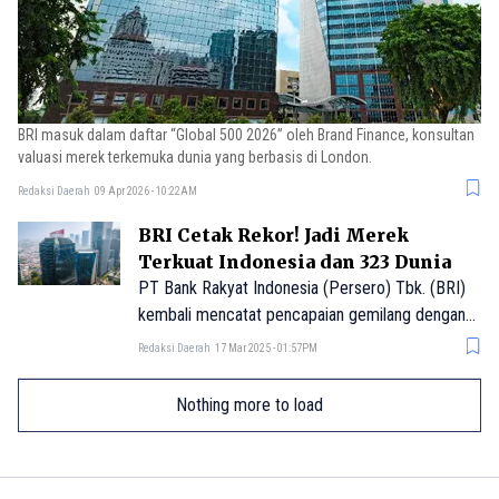
BRI masuk dalam daftar “Global 500 2026” oleh Brand Finance, konsultan
valuasi merek terkemuka dunia yang berbasis di London.
Redaksi Daerah
09 Apr 2026 - 10:22AM
BRI Cetak Rekor! Jadi Merek
Terkuat Indonesia dan 323 Dunia
PT Bank Rakyat Indonesia (Persero) Tbk. (BRI)
kembali mencatat pencapaian gemilang dengan
meningkatnya nilai merek (brand value) dalam
Redaksi Daerah
17 Mar 2025 - 01:57PM
laporan Brand Finance Global 500 2025.
Nothing more to load