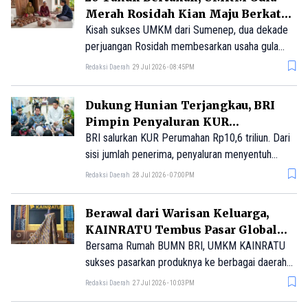
Merah Rosidah Kian Maju Berkat
KUR BRI
Kisah sukses UMKM dari Sumenep, dua dekade
perjuangan Rosidah membesarkan usaha gula
merah dan berkembang berkat KUR BRI.
Redaksi Daerah
29 Jul 2026 - 08:45PM
Dukung Hunian Terjangkau, BRI
Pimpin Penyaluran KUR
Perumahan Nasional
BRI salurkan KUR Perumahan Rp10,6 triliun. Dari
sisi jumlah penerima, penyaluran menyentuh
77.592 unit atau mencapai 167% dibandingkan
Redaksi Daerah
28 Jul 2026 - 07:00PM
target pemerintah sebanyak 46.230 unit.
Berawal dari Warisan Keluarga,
KAINRATU Tembus Pasar Global
Berkat BRI
Bersama Rumah BUMN BRI, UMKM KAINRATU
sukses pasarkan produknya ke berbagai daerah
di Indonesia bahkan ke pasar internasional.
Redaksi Daerah
27 Jul 2026 - 10:03PM