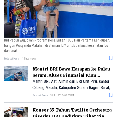
BRI Peduli wujudkan Program Desa Brilian 1000 Hari Pertama Kehidupan,
bangun Posyandu Matahari di Sleman, DIY untuk perkuat kesehatan ibu
dan anak.
Redaksi Daerah
15 hours ago
Mantri BRI Bawa Harapan ke Pulau
Seram, Akses Finansial Kian
Terbuka
Mantri BRI, Asti Alimin dari BRI Unit Piru, Kantor
Cabang Masohi, Kabupaten Seram Bagian Barat,
Maluku terjang ombak demi buka akses keuangan
Redaksi Daerah
31 Jul 2026 - 08:53PM
bagi warga Pulau Seram, Maluku.
Konser 35 Tahun Twilite Orchestra
Diserbu, BRI Hadirkan Tiket via