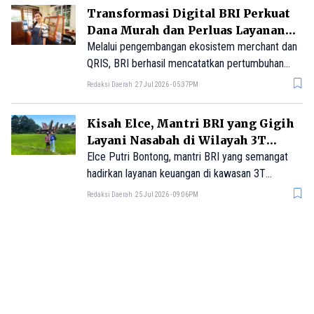
Transformasi Digital BRI Perkuat
Dana Murah dan Perluas Layanan
Keuangan
Melalui pengembangan ekosistem merchant dan
QRIS, BRI berhasil mencatatkan pertumbuhan
signifikan, memperkuat basis dana murah
Redaksi Daerah
27 Jul 2026 - 05:37PM
berbasis transaksi, dan memperluas akses
layanan keuangan.
Kisah Elce, Mantri BRI yang Gigih
Layani Nasabah di Wilayah 3T
Toraja Utara
Elce Putri Bontong, mantri BRI yang semangat
hadirkan layanan keuangan di kawasan 3T
(Tertinggal, Terdepan, dan Terluar) seperti
Redaksi Daerah
25 Jul 2026 - 09:06PM
Kabupaten Toraja Utara, Sulawesi Selatan.
BRI Catat Prestasi Global, Masuk
1.000 Bank Terbesar Dunia 2026
Versi The Banker
Dalam daftar Top 1000 World Banks 2026 yang
dirilis The Banker, BRI berhasil menempati posisi
ke-132 dunia.
Redaksi Daerah
22 Jul 2026 - 12:42PM