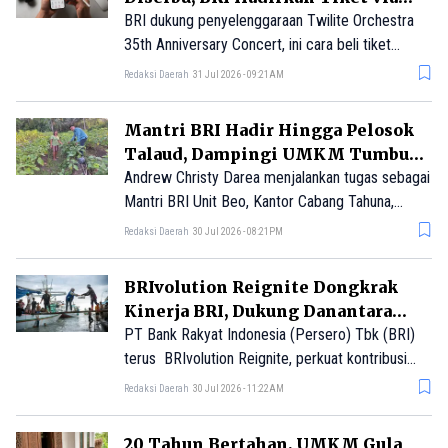
BRImo
BRI dukung penyelenggaraan Twilite Orchestra
35th Anniversary Concert, ini cara beli tiket
konser lewat BRImo.
Redaksi Daerah
31 Jul 2026 - 09:21AM
Mantri BRI Hadir Hingga Pelosok
Talaud, Dampingi UMKM Tumbuh
Berkelanjutan
Andrew Christy Darea menjalankan tugas sebagai
Mantri BRI Unit Beo, Kantor Cabang Tahuna,
dengan melayani ratusan debitur yang tersebar di
Redaksi Daerah
30 Jul 2026 - 08:21PM
belasan desa di Kepulauan Talaud.
BRIvolution Reignite Dongkrak
Kinerja BRI, Dukung Danantara
Perkuat Ekonomi
PT Bank Rakyat Indonesia (Persero) Tbk (BRI)
terus BRIvolution Reignite, perkuat kontribusi
Danantara untuk perekonomian nasional.
Redaksi Daerah
30 Jul 2026 - 11:22AM
20 Tahun Bertahan, UMKM Gula