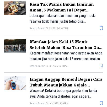
Rasa Tak Manis Bukan Jaminan
Aman, 5 Makanan Ini Dapat
Meningkatkan Gula Darah
beberapa makanan dan minuman yang meski
rasanya tidak manis justru tetap bisa
meningkatkan kadar gula dalam darah.
Redaksi Daerah
09 Oct 2025 - 06:47PM
Manfaat Jalan Kaki 15 Menit
Setelah Makan, Bisa Turunkan Gula
Darah!
Ketahui manfaat kesehatan yang nyata akan Anda
rasakan jika rutin jalan kaki 15 menit usai makan.
Redaksi Daerah
02 Jul 2025 - 02:36PM
Jangan Anggap Remeh! Begini Cara
Tubuh Menunjukkan Gejala
Diabetes
Waspada! Ketahui beberapa gejala atau tanda
awal Anda terkena diabetes agar segera
mendapatkan pengobatan lebih awal.
Redaksi Daerah
04 Jun 2025 - 04:03PM