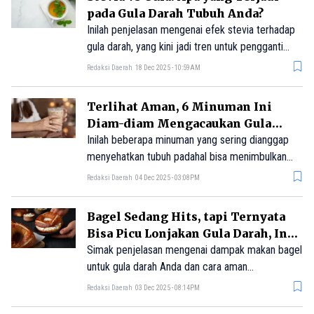
pada Gula Darah Tubuh Anda?
Inilah penjelasan mengenai efek stevia terhadap
gula darah, yang kini jadi tren untuk pengganti
bahan pemanis seperti gula.
Redaksi Daerah
18 Dec 2025 - 10:59AM
Terlihat Aman, 6 Minuman Ini
Diam-diam Mengacaukan Gula
Darah
Inilah beberapa minuman yang sering dianggap
menyehatkan tubuh padahal bisa menimbulkan
lonjakan gula darah.
Redaksi Daerah
04 Dec 2025 - 03:08PM
Bagel Sedang Hits, tapi Ternyata
Bisa Picu Lonjakan Gula Darah, Ini
Penjelasannya
Simak penjelasan mengenai dampak makan bagel
untuk gula darah Anda dan cara aman
mengonsumsinya.
Redaksi Daerah
03 Dec 2025 - 08:14PM