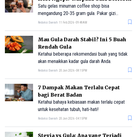
Satu gelas minuman coffee shop bisa
mengandung 20-35 gram gula. Pakar gizi
beberkan dampaknya bagi kesehatan generasi
Redaksi Daerah
11 Feb 2026 - 09:48AM
muda dan cara menghindarinya.
Mau Gula Darah Stabil? Ini 5 Buah
Rendah Gula
Ketahui beberapa rekomendasi buah yang tidak
akan menaikkan kadar gula darah Anda.
Redaksi Daerah
20 Jan 2026 - 08:15PM
7 Dampak Makan Terlalu Cepat
bagi Berat Badan
Ketahui bahaya kebiasaan makan terlalu cepat
untuk kesehatan tubuh, hati-hati!
Redaksi Daerah
20 Jan 2026 - 04:15PM
Stevia vs Gula: Apa yang Terjadi