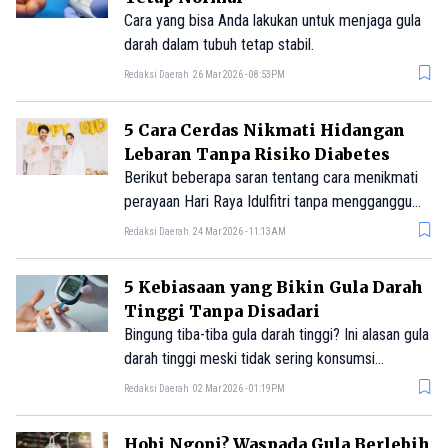
Cara yang bisa Anda lakukan untuk menjaga gula
darah dalam tubuh tetap stabil.
Redaksi Daerah
26 Mar 2026 - 08:53PM
5 Cara Cerdas Nikmati Hidangan
Lebaran Tanpa Risiko Diabetes
Berikut beberapa saran tentang cara menikmati
perayaan Hari Raya Idulfitri tanpa mengganggu
pengelolaan diabetes.
Redaksi Daerah
24 Mar 2026 - 11:13AM
5 Kebiasaan yang Bikin Gula Darah
Tinggi Tanpa Disadari
Bingung tiba-tiba gula darah tinggi? Ini alasan gula
darah tinggi meski tidak sering konsumsi
makanan atau minuman manis.
Redaksi Daerah
02 Mar 2026 - 01:19PM
Hobi Ngopi? Waspada Gula Berlebih