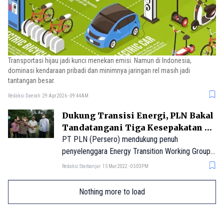
Transportasi hijau jadi kunci menekan emisi. Namun di Indonesia,
dominasi kendaraan pribadi dan minimnya jaringan rel masih jadi
tantangan besar.
Redaksi Daerah
29 Apr 2026 - 09:44AM
Dukung Transisi Energi, PLN Bakal
Tandatangani Tiga Kesepakatan di
G20 ETWG
PT PLN (Persero) mendukung penuh
penyelenggara Energy Transition Working Group
(ETWG) pertama yang diselenggarakan
Redaksi Starbanjar
15 Mar 2022 - 05:03PM
Kementerian ESDM di Daerah Istimewa
Yogyakarta pada 24-25 Maret 2022. Acara ini
Nothing more to load
merupakan bagian dari rangkaian Presidensi G20
di Indonesia.