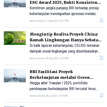
ESG Award 2025, Bukti Konsistensi
Keuangan Berkelanjutan
Komitmen jangka panjang BRI terhadap prinsip
keberlanjutan mendapatkan apresiasi melalui
KEHATI ESG Award 2025.
Redaksi Daerah
27 Aug 2025 - 02:17PM
Mengintip Realita Proyek China:
Ramah Lingkungan Hanya Sebatas
Klaim
Di balik laporan keberlanjutan, CELIOS temukan
dampak sosial-lingkungan yang disembunyikan
perusahaan besar pada proyek investasi China.
Redaksi Daerah
08 Aug 2025 - 06:35PM
BRI Fasilitasi Proyek
Berkelanjutan melalui Green
Financing yang Terus Bertumbuh
Hingga akhir Triwulan I 2025, portofolio
pembiayaan berkelanjutan BRI tercatat terus
tumbuh dan kini telah mencapai Rp89,9 triliun.
Redaksi Daerah
08 Jul 2025 - 10:39PM