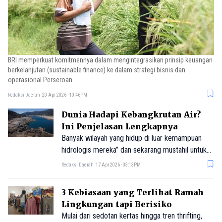
BRI memperkuat komitmennya dalam mengintegrasikan prinsip keuangan
berkelanjutan (sustainable finance) ke dalam strategi bisnis dan
operasional Perseroan.
Redaksi Daerah
20 Apr 2026 - 10:46PM
Dunia Hadapi Kebangkrutan Air?
Ini Penjelasan Lengkapnya
Banyak wilayah yang hidup di luar kemampuan
hidrologis mereka” dan sekarang mustahil untuk
kembali ke kondisi yang pernah ada sebelumnya,
Redaksi Daerah
17 Apr 2026 - 03:13PM
3 Kebiasaan yang Terlihat Ramah
Lingkungan tapi Berisiko
Mulai dari sedotan kertas hingga tren thrifting,