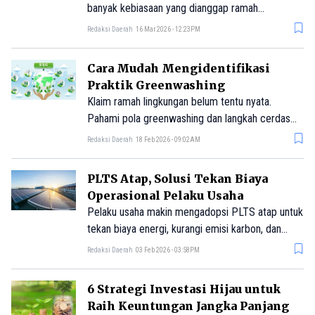
banyak kebiasaan yang dianggap ramah
lingkungan ternyata menyimpan risiko bagi
Redaksi Daerah
16 Mar 2026 - 12:23PM
lingkungan maupun kesehatan
Cara Mudah Mengidentifikasi
Praktik Greenwashing
Klaim ramah lingkungan belum tentu nyata.
Pahami pola greenwashing dan langkah cerdas
menilai laporan ESG perusahaan.
Redaksi Daerah
18 Feb 2026 - 09:02AM
PLTS Atap, Solusi Tekan Biaya
Operasional Pelaku Usaha
Pelaku usaha makin mengadopsi PLTS atap untuk
tekan biaya energi, kurangi emisi karbon, dan
dorong praktik bisnis berkelanjutan yang menarik
Redaksi Daerah
03 Feb 2026 - 03:58PM
investor.
6 Strategi Investasi Hijau untuk
Raih Keuntungan Jangka Panjang