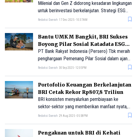
Milenial dan Gen Z didorong kesadaran lingkungan
untuk berinvestasi berkelanjutan. Strategi ESG
(termasuk Green Bond dan Impact Investing)
Redaksi Daerah
17 Dec 2025 - 10:37AM
memungkinkan kontribusi dampak terukur dan
mengurangi risiko finansial jangka panjang.
Bantu UMKM Bangkit, BRI Sukses
Terdapat enam strategi utama yang dapat dipilih
Boyong Pilar Sosial Katadata ESG
investor muda.
Index Awards 2025
PT Bank Rakyat Indonesia (Persero) Tbk meraih
penghargaan Pemenang Pilar Sosial dalam ajang
Katadata Environmental, Social, and Governance
Redaksi Daerah
30 Sep 2025 - 12:05PM
(ESG) Index Awards 2025 untuk kategori Finance
– Bank Sector.
Portofolio Keuangan Berkelanjutan
BRI Cetak Rekor Rp807,8 Triliun
BRI konsisten menyalurkan pembiayaan ke
sektor-sektor yang memberikan manfaat nyata,
baik bagi ekonomi rakyat maupun kelestarian
Redaksi Daerah
29 Aug 2025 - 05:58PM
bumi.
Pengakuan untuk BRI di Kehati