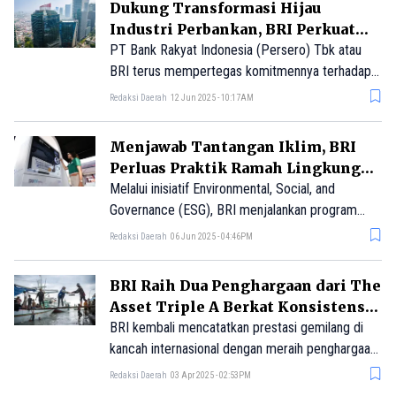
Dukung Transformasi Hijau
Industri Perbankan, BRI Perkuat
Portofolio Green Financing
PT Bank Rakyat Indonesia (Persero) Tbk atau
BRI terus mempertegas komitmennya terhadap
pembangunan berkelanjutan dengan
Redaksi Daerah
12 Jun 2025 - 10:17AM
meningkatkan pembiayaan hijau.
Menjawab Tantangan Iklim, BRI
Perluas Praktik Ramah Lingkungan
di Internal Perusahaan
Melalui inisiatif Environmental, Social, and
Governance (ESG), BRI menjalankan program
Zero Waste to Landfill sebagai langkah konkret
Redaksi Daerah
06 Jun 2025 - 04:46PM
dalam mengelola limbah secara bertanggung
jawab dan mendorong praktik bisnis yang ramah
BRI Raih Dua Penghargaan dari The
lingkungan.
Asset Triple A Berkat Konsistensi
dalam Penerapan ESG
BRI kembali mencatatkan prestasi gemilang di
kancah internasional dengan meraih penghargaan
bergengsi dalam The Asset Triple A Awards for
Redaksi Daerah
03 Apr 2025 - 02:53PM
Sustainable Finance 2025 yang digelar di Hong