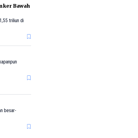
unker Bawah
5 triliun di
 kapanpun
n besar-