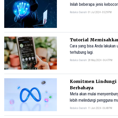
Inilah beberapa jenis kebocor
Redaksi Daerah
01 Jul 2024 - 05:29PM
Tutorial Memisahkan
Cara yang bisa Anda lakukan
terhubung lagi.
Redaksi Daerah
28 May 2024 - 06:47PM
Komitmen Lindungi 
Berbahaya
Meta akan mulai menyembunyi
lebih melindungi pengguna mu
Redaksi Daerah
11 Jan 2024 - 06:48PM