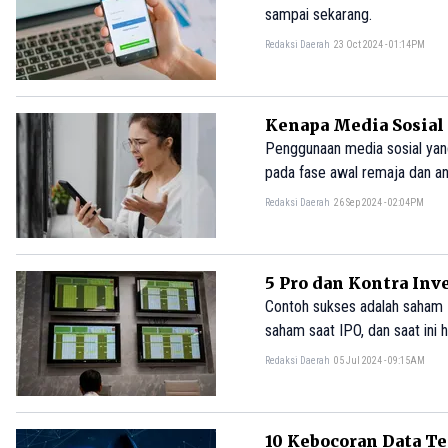
sampai sekarang.
Redaksi Daerah
23 Oct 2024 - 01:14PM
Kenapa Media Sosial 
Penggunaan media sosial yang
pada fase awal remaja dan a
dibandingkan anak laki-laki
Redaksi Daerah
26 Sep 2024 - 02:04PM
5 Pro dan Kontra Inv
Contoh sukses adalah saham 
saham saat IPO, dan saat ini
Redaksi Daerah
05 Jul 2024 - 09:15AM
10 Kebocoran Data Te