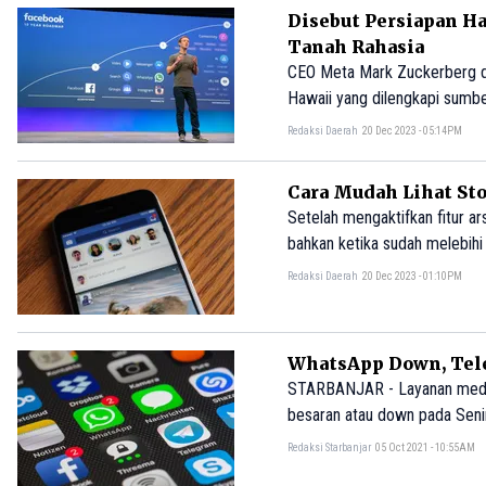
Disebut Persiapan H
Tanah Rahasia
CEO Meta Mark Zuckerberg di
Hawaii yang dilengkapi sumbe
Redaksi Daerah
20 Dec 2023 - 05:14PM
Cara Mudah Lihat St
Setelah mengaktifkan fitur a
bahkan ketika sudah melebihi
Redaksi Daerah
20 Dec 2023 - 01:10PM
WhatsApp Down, Tel
STARBANJAR - Layanan media
besaran atau down pada Senin
Redaksi Starbanjar
05 Oct 2021 - 10:55AM