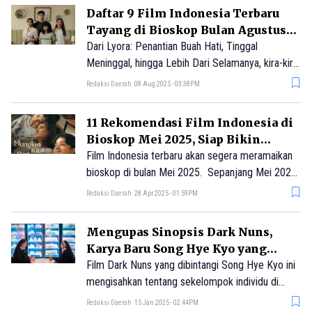
artikel berikut!
Daftar 9 Film Indonesia Terbaru
Tayang di Bioskop Bulan Agustus
2025
Dari Lyora: Penantian Buah Hati, Tinggal
Meninggal, hingga Lebih Dari Selamanya, kira-kira
film apa saja yang akan tayang di bioskop pada
Redaksi Daerah
08 Aug 2025 - 03:38PM
Agustus 2025? Penasaran? Yuk simak artikel
berikut!
11 Rekomendasi Film Indonesia di
Bioskop Mei 2025, Siap Bikin
Heboh!
Film Indonesia terbaru akan segera meramaikan
bioskop di bulan Mei 2025. Sepanjang Mei 2025,
terdapat berbagai genre, tema hingga cerita yang
Redaksi Daerah
28 Apr 2025 - 01:59PM
menghibur. Di bulan Mei kali ini, film didominasi
oleh genre horor. Yuk, cek daftar di bawah ini
Mengupas Sinopsis Dark Nuns,
untuk mengetahui film apa saja dan jadwal tayang
Karya Baru Song Hye Kyo yang
film tersebut!
Tayang Januari 2025
Film Dark Nuns yang dibintangi Song Hye Kyo ini
mengisahkan tentang sekelompok individu di
dalam sebuah gereja yang melakukan ritual
Redaksi Daerah
15 Jan 2025 - 02:44PM