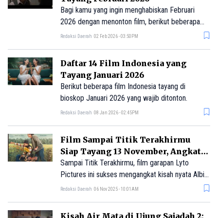
Bagi kamu yang ingin menghabiskan Februari
2026 dengan menonton film, berikut beberapa
rekomendasi film Indonesia yang tayang di
Redaksi Daerah
02 Feb 2026 - 03:50PM
bioskop!
Daftar 14 Film Indonesia yang
Tayang Januari 2026
Berikut beberapa film Indonesia tayang di
bioskop Januari 2026 yang wajib ditonton.
Redaksi Daerah
08 Jan 2026 - 02:45PM
Film Sampai Titik Terakhirmu
Siap Tayang 13 November, Angkat
Kisah Nyata yang Bikin Haru
Sampai Titik Terakhirmu, film garapan Lyto
Pictures ini sukses mengangkat kisah nyata Albi
dan almarhumah Shella ke layar lebar.
Redaksi Daerah
06 Nov 2025 - 10:01AM
Disutradarai Dinna Jasanti, film ini menghadirkan
pendekatan yang berbeda dalam mengadaptasi
Kisah Air Mata di Ujung Sajadah 2: