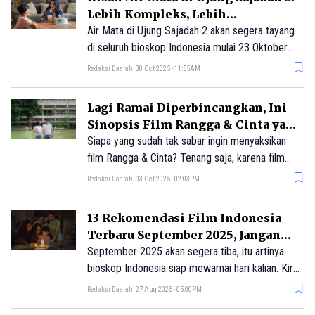
sebuah kisah nyata.
Lebih Kompleks, Lebih
Menggetarkan Hati
Air Mata di Ujung Sajadah 2 akan segera tayang
di seluruh bioskop Indonesia mulai 23 Oktober
2025. Sekuel dari film Air Mata di Ujung Sajadah
Redaksi Daerah
30 Oct 2025 - 11:55AM
ini kembali menampilkan Titi Kamal, Citra Kirana,
dan Faqih Alaydrus.
Lagi Ramai Diperbincangkan, Ini
Sinopsis Film Rangga & Cinta yang
Baru Rilis
Siapa yang sudah tak sabar ingin menyaksikan
film Rangga & Cinta? Tenang saja, karena film
terbaru ini akan segera tayang di seluruh bioskop
Redaksi Daerah
03 Oct 2025 - 02:03PM
Indonesia mulai tanggal 2 Oktober 2025.
13 Rekomendasi Film Indonesia
Terbaru September 2025, Jangan
Ketinggalan!
September 2025 akan segera tiba, itu artinya
bioskop Indonesia siap mewarnai hari kalian. Kira-
kira ada film menarik apa saja di bulan
Redaksi Daerah
27 Aug 2025 - 05:00PM
September ini? Untuk selengkapnya, yuk simak