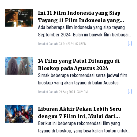
terlarang untuk menyelamatkan seorang anak
laki-laki dari cengkeraman iblis yang sangat kuat.
Ini 11 Film Indonesia yang Siap
Tayang 11 Film Indonesia yang
Patut Ditunggu di September 2024
Ada beberapa film Indonesia yang siap tayang
September 2024. Bulan ini banyak film berbagai
genre, mulai dari romantic, komedi hingga horror,
Redaksi Daerah
03 Sep 2024 - 02:38PM
deretan film tersebut siap meramaikan bioskop
tanah air. Dibintangi artis berbakat Indonesia, film-
14 Film yang Patut Ditunggu di
film di bulan ini akan memanjakan penonton.
Bioskop pada Agustus 2024
Simak beberapa rekomendasi serta jadwal film
bioskop yang akan tayang di bulan Agustus.
Redaksi Daerah
09 Aug 2024 - 03:24PM
Liburan Akhir Pekan Lebih Seru
dengan 7 Film Ini, Mulai dari
Twister Hingga Sekawan Limo
Berikut ini beberapa rekomendasi film yang
tayang di bioskop, yang bisa kalian tonton untuk