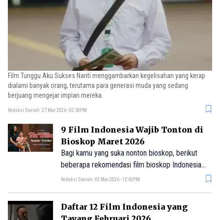
Film Tunggu Aku Sukses Nanti menggambarkan kegelisahan yang kerap
dialami banyak orang, terutama para generasi muda yang sedang
berjuang mengejar impian mereka.
Redaksi Daerah
27 Mar 2026 - 02:50PM
9 Film Indonesia Wajib Tonton di
Bioskop Maret 2026
Bagi kamu yang suka nonton bioskop, berikut
beberapa rekomendasi film bioskop Indonesia
yang tayang Maret 2026.
Redaksi Daerah
02 Mar 2026 - 12:42PM
Daftar 12 Film Indonesia yang
Tayang Februari 2026