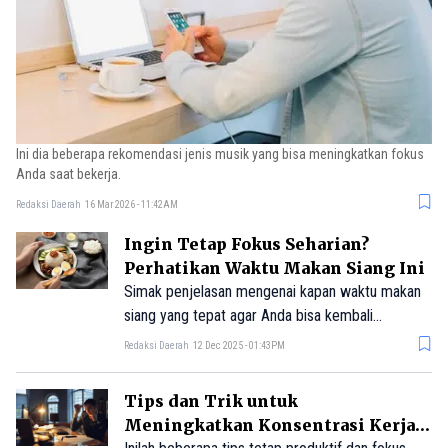
Ini dia beberapa rekomendasi jenis musik yang bisa meningkatkan fokus
Anda saat bekerja.
Redaksi Daerah
16 Mar 2026 - 11:42AM
Ingin Tetap Fokus Seharian?
Perhatikan Waktu Makan Siang Ini
Simak penjelasan mengenai kapan waktu makan
siang yang tepat agar Anda bisa kembali
berenergi dan fokus.
Redaksi Daerah
12 Dec 2025 - 01:43PM
Tips dan Trik untuk
Meningkatkan Konsentrasi Kerja