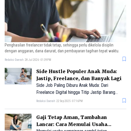
Penghasilan freelancer tidak tetap, sehingga perlu dikelola disiplin
dengan anggaran, dana darurat, dan pembayaran tagihan tepat waktu.
Redaksi Daerah
28 Jul 2026 - 01:39PM
Side Hustle Populer Anak Muda:
Jastip, Freelance, dan Banyak Lagi
Side Job Paling Diburu Anak Muda: Dari
Freelance Digital hingga Titip Jastip Barang
Branded
Redaksi Daerah
22 Sep 2025 - 07:16PM
Gaji Tetap Aman, Tambahan
Lancar: Cara Memulai Usaha