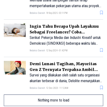
Sampingan
Memulai usaha sampingan sambil tetap
mempertahankan pekerjaan utama atau proyek
freelance bisa menjadi cara yang bagus untuk
Redaksi Daerah
18 Sep 2025 - 03:11PM
mengeksplorasi ambisi dan menambah
pemasukan.
Ingin Tahu Berapa Upah Layakmu
Sebagai Freelancer? Coba
Kalkulator Ini!
Serikat Pekerja Media dan Industri Kreatif untuk
Demokrasi (SINDIKASI) beberapa waktu lalu
meluncurkan inisiatif terbaru berupa kalkulator
Redaksi Daerah
12 Sep 2024 - 01:42PM
online. Sebuah cara untuk penghitungan upah
layak khusus freelancer.
Demi Lunasi Tagihan, Mayoritas
Gen Z Ternyata Terpaksa Ambil
Pekerjaan Sampingan
Survei yang dilakukan oleh salah satu organisasi
akuntan terbesar di dunia, Delolite menunjukkan
bahwa hampir setengah dari Gen Z melakukan
Redaksi Daerah
12 Dec 2023 - 11:12AM
pekerjaan paruh waktu atau penuh waktu selain
pekerjaan utama mereka.
Nothing more to load