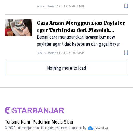
bayar.
Redaksi Daerah
22 Jul 2024 - 07:44PM
Cara Aman Menggunakan Paylater
agar Terhindar dari Masalah
Keuangan
Begini cara menggunakan layanan buy now
paylater agar tidak keteteran dan gagal bayar.
Redaksi Daerah
01 Jul 2024 - 09:33AM
Nothing more to load
Tentang Kami
Pedoman Media Siber
© 2023.
starbanjar.com
. All rights reserved. | support by