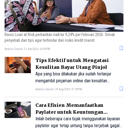
Rasio Loan at Risk perbankan naik ke 9,24% per Februari 2026. Simak
penyebab dan tips agar terhindar dari risiko kredit macet.
Redaksi Daerah
21 Apr 2026 - 04:39PM
Tips Efektif untuk Mengatasi
Kesulitan Bayar Utang Pinjol
Apa yang bisa dilakukan jika sudah terlanjur
mengambil pinjaman online dan kesulitan
melunasi tagihannya? Berikut solusinya.
Redaksi Daerah
29 Aug 2024 - 01:59PM
Cara Efisien Memanfaatkan
Paylater untuk Keuntungan
Optimal dan Bebas Gagal Bayar
Inilah beberapa cara bijak menggunakan layanan
paylater agar tetap untung tanpa terjebak gagal