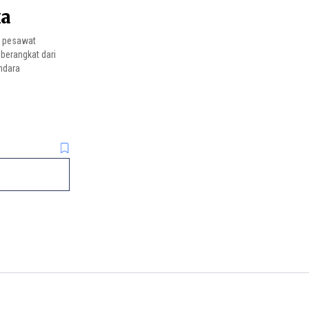
ka
n pesawat
berangkat dari
ndara