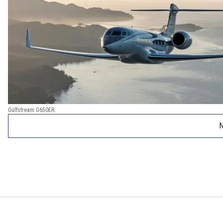
Gulfstream G650ER.
N