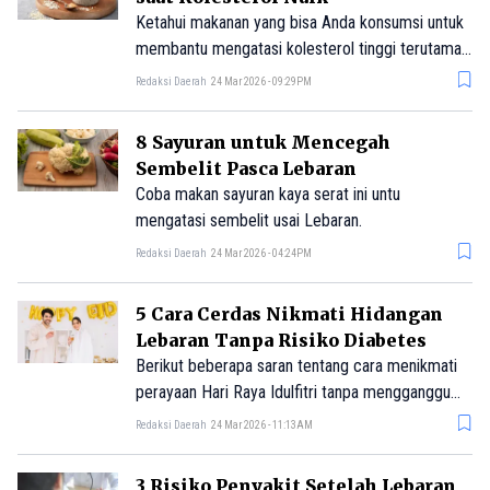
Ketahui makanan yang bisa Anda konsumsi untuk
membantu mengatasi kolesterol tinggi terutama
usai Lebaran.
Redaksi Daerah
24 Mar 2026 - 09:29PM
8 Sayuran untuk Mencegah
Sembelit Pasca Lebaran
Coba makan sayuran kaya serat ini untu
mengatasi sembelit usai Lebaran.
Redaksi Daerah
24 Mar 2026 - 04:24PM
5 Cara Cerdas Nikmati Hidangan
Lebaran Tanpa Risiko Diabetes
Berikut beberapa saran tentang cara menikmati
perayaan Hari Raya Idulfitri tanpa mengganggu
pengelolaan diabetes.
Redaksi Daerah
24 Mar 2026 - 11:13AM
3 Risiko Penyakit Setelah Lebaran