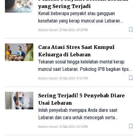
yang Sering Terjadi
Kenali beberapa penyakit atau gangguan
kesehatan yang kerap muncul usai Lebaran.
Waspada!
Redaksi Daerah
23 Mar 2026 - 09:29PM
Cara Atasi Stres Saat Kumpul
Keluarga di Lebaran
Tekanan sosial hingga kelelahan mental kerap
muncul saat Lebaran. Psikolog IPB bagikan tips
mengelola stres dan menjaga kesehatan mental.
Redaksi Daerah
23 Mar 2026 - 07:31PM
Sering Terjadi! 5 Penyebab Diare
Usai Lebaran
Inilah penyebab mengapa Anda diare saat
Lebaran dan cara untuk mencegah serta
mengatasi diare yang perlu Anda lakukan.
Redaksi Daerah
23 Mar 2026 - 05:16PM