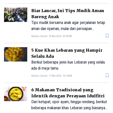
Biar Lancar, Ini Tips Mudik Aman
Bareng Anak
Tips mudik bersama anak agar perjalanan tetap
aman dan nyaman, mulai dari persiapan
kesehatan, perlengkapan penting, hingga cara
Redaksi Daerah
18 Mar 2026 - 03:30PM
menjaga anak tetap tenang selama perjalanan.
5 Kue Khas Lebaran yang Hampir
Selalu Ada
Berikut beberapa jenis kue Lebaran yang selalu
ada di meja tamu.
Redaksi Daerah
17 Mar 2026 - 10:14AM
6 Makanan Tradisional yang
Identik dengan Perayaan Idulfitri
Dari ketupat, opor ayam, hingga rendang, berikut
beberapa makanan khas Lebaran yang biasanya