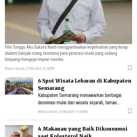
Film Tunggu Aku Sukses Nanti menggambarkan kegelisahan yang kerap
dialami banyak orang, terutama para generasi muda yang sedang
berjuang mengejar impian mereka.
Redaksi Daerah
27 Mar 2026 - 02:50PM
6 Spot Wisata Lebaran di Kabupaten
Semarang
Kabupaten Semarang menawarkan berbagai
desninasi mulai dari wisata sejarah, taman
hiburan, hingga area terbuka yang nyaman untuk
Redaksi Daerah
26 Mar 2026 - 11:02AM
bersantai bersama keluarga.
4 Makanan yang Baik Dikonsumsi
saat Kolesterol Naik