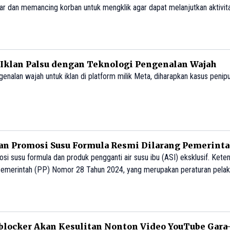
yar dan memancing korban untuk mengklik agar dapat melanjutkan aktivit
i Iklan Palsu dengan Teknologi Pengenalan Wajah
enalan wajah untuk iklan di platform milik Meta, diharapkan kasus penipu
dan Promosi Susu Formula Resmi Dilarang Pemerint
 susu formula dan produk pengganti air susu ibu (ASI) eksklusif. Kete
emerintah (PP) Nomor 28 Tahun 2024, yang merupakan peraturan pelak
n 2023 tentang Kesehatan. Peraturan ini diteken Presiden Joko Wido
u langsung.
locker Akan Kesulitan Nonton Video YouTube Gara