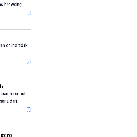
as browsing.
an online tidak
ah
ntuan tersebut
sana dari
do (Jokowi)
-gara