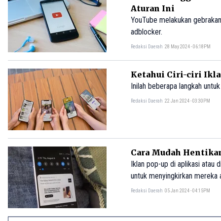
Aturan Ini
YouTube melakukan gebrakan
adblocker.
Redaksi Daerah
28 May 2024 - 06:18PM
Ketahui Ciri-ciri Ikl
Inilah beberapa langkah untuk
Redaksi Daerah
22 Jan 2024 - 03:30PM
Cara Mudah Hentika
Iklan pop-up di aplikasi atau
untuk menyingkirkan mereka 
Redaksi Daerah
05 Jan 2024 - 04:15PM