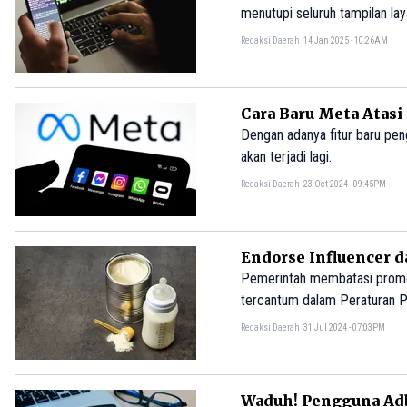
menutupi seluruh tampilan la
Redaksi Daerah
14 Jan 2025 - 10:26AM
Cara Baru Meta Atas
Dengan adanya fitur baru peng
akan terjadi lagi.
Redaksi Daerah
23 Oct 2024 - 09:45PM
Endorse Influencer 
Pemerintah membatasi promosi
tercantum dalam Peraturan P
Undang-Undang Nomor 17 Tahu
Redaksi Daerah
31 Jul 2024 - 07:03PM
pada 26 Juli 2024 dan berlak
Waduh! Pengguna Adb