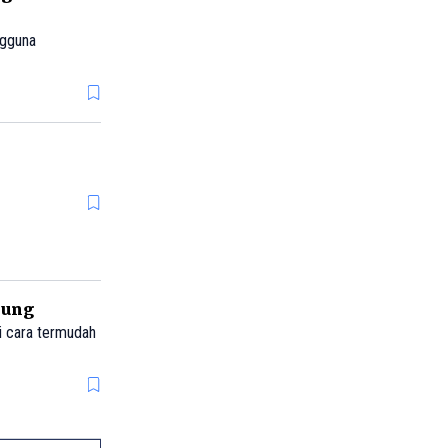
ngguna
sung
di cara termudah