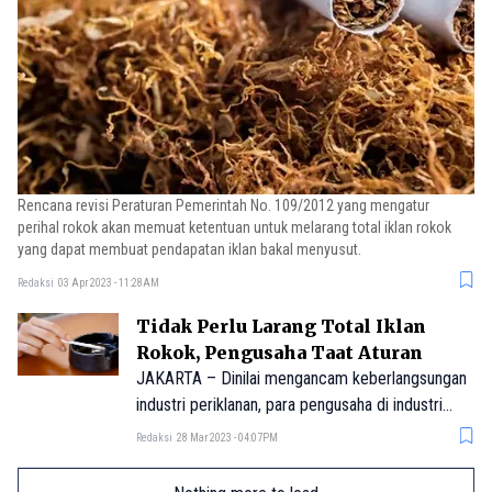
Rencana revisi Peraturan Pemerintah No. 109/2012 yang mengatur
perihal rokok akan memuat ketentuan untuk melarang total iklan rokok
yang dapat membuat pendapatan iklan bakal menyusut.
Redaksi
03 Apr 2023 - 11:28AM
Tidak Perlu Larang Total Iklan
Rokok, Pengusaha Taat Aturan
JAKARTA – Dinilai mengancam keberlangsungan
industri periklanan, para pengusaha di industri
tersebut dengan tegas menolak rencana larangan
Redaksi
28 Mar 2023 - 04:07PM
total iklan rokok yan