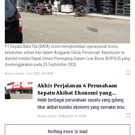
PT Sepatu Bata Tbk (BATA) resmi menghentikan operasional bisnis
kebutuhan sehari-hari dalam Anggaran Dasar Perseroan. Keputusan ini
diambil melalui Rapat Umum Pemegang Saham Luar Biasa (RUPSLB) yang
diselenggarakan pada 25 September 2025.
Redaksi Daerah
15 Oct 2025 - 09:44PM
Akhir Perjalanan 4 Perusahaan
Sepatu Akibat Ekonomi yang
Makin Lesu
Inilah berbagai perusahaan sepatu yang gulung
tikar akibat kondisi ekonomi yang semakin lesu.
Redaksi Daerah
29 May 2024 - 01:35PM
Nothing more to load