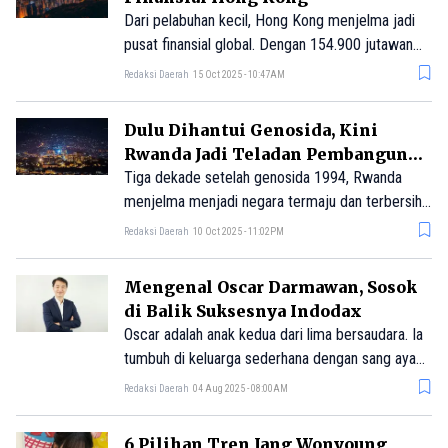
Dari pelabuhan kecil, Hong Kong menjelma jadi
pusat finansial global. Dengan 154.900 jutawan
dan PDB tinggi, wilayah ini menyaingi New York
Redaksi Daerah
15 Oct 2025 - 10:47AM
dan London.
Dulu Dihantui Genosida, Kini
Rwanda Jadi Teladan Pembangunan
di Afrika
Tiga dekade setelah genosida 1994, Rwanda
menjelma menjadi negara termaju dan terbersih
di Afrika. Dengan stabilitas politik, pertumbuhan
Redaksi Daerah
10 Oct 2025 - 11:02PM
ekonomi pesat, dan budaya kebersihan, Rwanda
kini dijuluki “Singapura Afrika”.
Mengenal Oscar Darmawan, Sosok
di Balik Suksesnya Indodax
Oscar adalah anak kedua dari lima bersaudara. Ia
tumbuh di keluarga sederhana dengan sang ayah
yang bekerja sebagai sopir. Masa kecilnya tak
Redaksi Daerah
04 Aug 2025 - 08:00AM
mudah. Rumahnya kerap kebanjiran, ia pernah
harus memakai sepatu bolong, dan bahkan harus
6 Pilihan Tren Jang Wonyoung