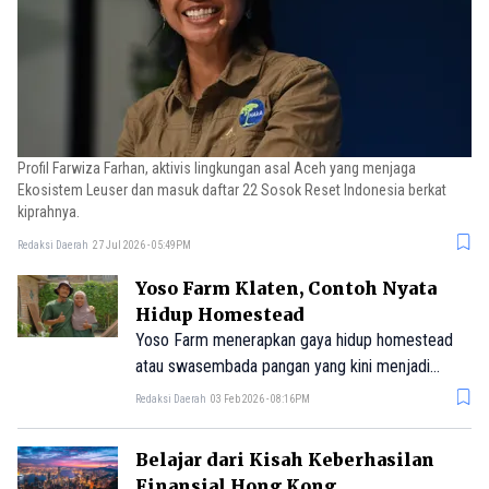
Profil Farwiza Farhan, aktivis lingkungan asal Aceh yang menjaga
Ekosistem Leuser dan masuk daftar 22 Sosok Reset Indonesia berkat
kiprahnya.
Redaksi Daerah
27 Jul 2026 - 05:49PM
Yoso Farm Klaten, Contoh Nyata
Hidup Homestead
Yoso Farm menerapkan gaya hidup homestead
atau swasembada pangan yang kini menjadi
inspirasi bagi banyak orang. Simak ceritanya.
Redaksi Daerah
03 Feb 2026 - 08:16PM
Belajar dari Kisah Keberhasilan
Finansial Hong Kong