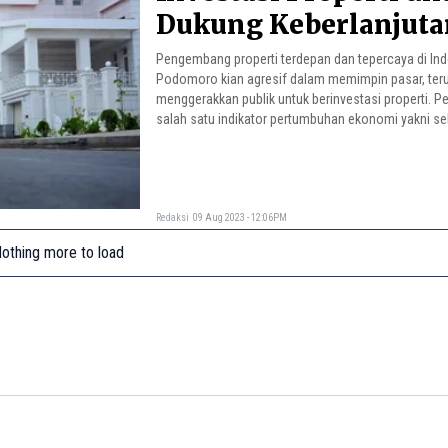
Dukung Keberlanjuta
Pemulihan Ekonomi
Pengembang properti terdepan dan tepercaya di In
Podomoro kian agresif dalam memimpin pasar, te
menggerakkan publik untuk berinvestasi properti. P
salah satu indikator pertumbuhan ekonomi yakni sek
terus bergerak. Oleh karena itu, perusahaan secara 
menggelar Festival Investasi Properti Agung Podo
menghadirkan produk yang beragam, terdepan dan t
kebutuhan pasar.
Redaksi
09 Aug 2023 - 12:06PM
othing more to load