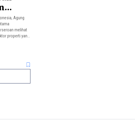
n
donesia, Agung
rutama
erseroan melihat
tor properti yang
kontinyu
moro dengan
erbaik sesuai