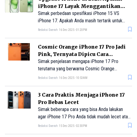
iPhone 17 Layak Menggantikan
iPhone 15?
Simak perbedaan spesifikasi iPhone 15 VS
iPhone 17. Apakah Anda masih tertarik untuk
upgrade ke iPhone 17 in this economy?
Redaksi Daerah
16 Dec 2025 - 01:20PM
Cosmic Orange iPhone 17 Pro Jadi
Pink, Ternyata Dipicu Cara
Perawatan yang Salah
Simak penjelasan mengapa iPhone 17 Pro
terutama yang berwarna Cosmic Orange
mengalami colorgate atau berubah warna jadi
Redaksi Daerah
16 Dec 2025 - 10:53AM
kemerahan atau bahkan pink sekaligus cara
mencegahnya menjadi lebih parah.
3 Cara Praktis Menjaga iPhone 17
Pro Bebas Lecet
Simak beberapa cara yang bisa Anda lakukan
agar iPhone 17 Pro Anda tidak mudah lecet atau
tergores.
Redaksi Daerah
15 Dec 2025 - 02:30PM