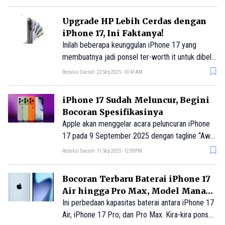
bisa dipesan mencakup iPhone 17, iPhone Air,
iPhone 17 Pro, dan iPhone 17 Pro Max.
Upgrade HP Lebih Cerdas dengan
iPhone 17, Ini Faktanya!
Inilah beberapa keunggulan iPhone 17 yang
membuatnya jadi ponsel ter-worth it untuk dibeli
di tahun 2025 ini.
Redaksi Daerah
22 Sep 2025 - 10:41AM
iPhone 17 Sudah Meluncur, Begini
Bocoran Spesifikasinya
Apple akan menggelar acara peluncuran iPhone
17 pada 9 September 2025 dengan tagline “Awe
dropping.” Seperti biasanya, slogan unik Apple
Redaksi Daerah
11 Sep 2025 - 12:09PM
kerap menjadi petunjuk mengenai produk yang
akan dirilis, sehingga memunculkan banyak
Bocoran Terbaru Baterai iPhone 17
spekulasi tentang makna di baliknya.
Air hingga Pro Max, Model Mana
yang Cocok Buat Anda?
Ini perbedaan kapasitas baterai antara iPhone 17
Air, iPhone 17 Pro, dan Pro Max. Kira-kira ponsel