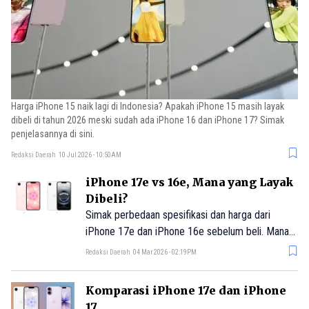
Harga iPhone 15 naik lagi di Indonesia? Apakah iPhone 15 masih layak
dibeli di tahun 2026 meski sudah ada iPhone 16 dan iPhone 17? Simak
penjelasannya di sini.
Redaksi Daerah
10 Jul 2026 - 10:50AM
iPhone 17e vs 16e, Mana yang Layak
Dibeli?
Simak perbedaan spesifikasi dan harga dari
iPhone 17e dan iPhone 16e sebelum beli. Mana
yang akan Anda pilih?
Redaksi Daerah
04 Mar 2026 - 02:19PM
Komparasi iPhone 17e dan iPhone
17