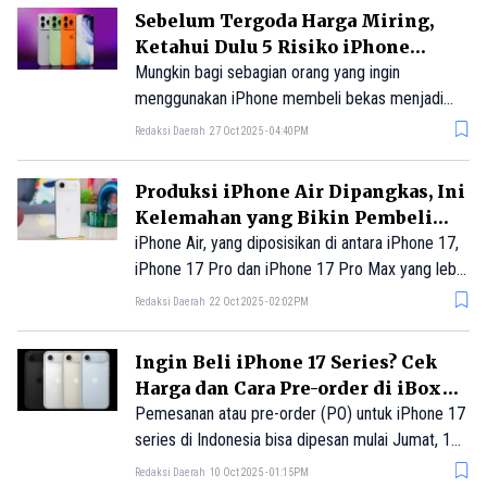
Sebelum Tergoda Harga Miring,
Ketahui Dulu 5 Risiko iPhone
Bekas Ini
Mungkin bagi sebagian orang yang ingin
menggunakan iPhone membeli bekas menjadi
sebuah solusi. Membeli iPhone bekas bisa
Redaksi Daerah
27 Oct 2025 - 04:40PM
menjadi pilihan menarik bagi konsumen yang ingin
merasakan ekosistem premium Apple tanpa
Produksi iPhone Air Dipangkas, Ini
harus membayar harga penuh.
Kelemahan yang Bikin Pembeli
Ragu
iPhone Air, yang diposisikan di antara iPhone 17,
iPhone 17 Pro dan iPhone 17 Pro Max yang lebih
premium, mengalami permintaan yang lebih
Redaksi Daerah
22 Oct 2025 - 02:02PM
rendah dari perkiraan.
Ingin Beli iPhone 17 Series? Cek
Harga dan Cara Pre-order di iBox
dan Digimap
Pemesanan atau pre-order (PO) untuk iPhone 17
series di Indonesia bisa dipesan mulai Jumat, 10
Oktober 2025. Produk iPhone 17 series yang
Redaksi Daerah
10 Oct 2025 - 01:15PM