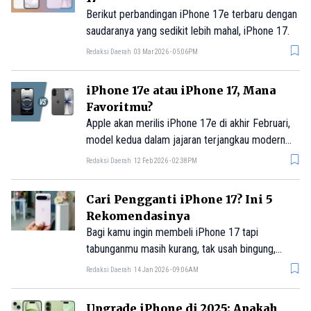
Berikut perbandingan iPhone 17e terbaru dengan
saudaranya yang sedikit lebih mahal, iPhone 17.
Redaksi Daerah
03 Mar 2026 - 05:06PM
iPhone 17e atau iPhone 17, Mana
Favoritmu?
Apple akan merilis iPhone 17e di akhir Februari,
model kedua dalam jajaran terjangkau modern
Apple. Lalu, bagaimana perbandingannya dengan
Redaksi Daerah
12 Feb 2026 - 02:38PM
iPhone 17?
Cari Pengganti iPhone 17? Ini 5
Rekomendasinya
Bagi kamu ingin membeli iPhone 17 tapi
tabunganmu masih kurang, tak usah bingung,
karena ada beberapa model HP yang mirip
Redaksi Daerah
14 Jan 2026 - 09:06AM
dengan iPhone 17 di pasaran.
Upgrade iPhone di 2025: Apakah