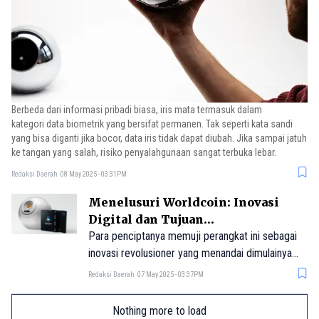
Berbeda dari informasi pribadi biasa, iris mata termasuk dalam
kategori data biometrik yang bersifat permanen. Tak seperti kata sandi
yang bisa diganti jika bocor, data iris tidak dapat diubah. Jika sampai jatuh
ke tangan yang salah, risiko penyalahgunaan sangat terbuka lebar.
Redaksi Daerah
08 May 2025 - 03:31PM
Menelusuri Worldcoin: Inovasi
Digital dan Tujuan
Pengembangannya
Para penciptanya memuji perangkat ini sebagai
inovasi revolusioner yang menandai dimulainya
era baru bagi kemanusiaan global dan stabilitas
Redaksi Daerah
07 May 2025 - 03:37PM
keuangan. Namun, para pengkritiknya
mengecamnya sebagai alat yang mengganggu
Nothing more to load