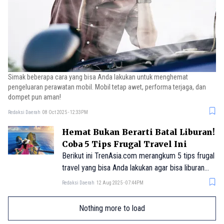
Simak beberapa cara yang bisa Anda lakukan untuk menghemat
pengeluaran perawatan mobil. Mobil tetap awet, performa terjaga, dan
dompet pun aman!
Redaksi Daerah
08 Oct 2025 - 12:33PM
Hemat Bukan Berarti Batal Liburan!
Coba 5 Tips Frugal Travel Ini
Berikut ini TrenAsia.com merangkum 5 tips frugal
travel yang bisa Anda lakukan agar bisa liburan
hemat dan tetap menyenangkan.
Redaksi Daerah
12 Aug 2025 - 07:44PM
Nothing more to load