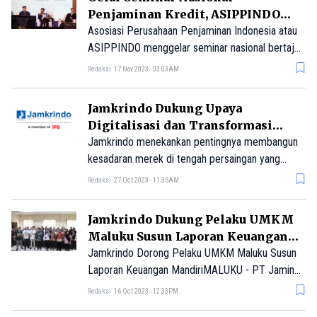
Penjaminan Kredit, ASIPPINDO
Siap Maksimalkan Kontribusi
Asosiasi Perusahaan Penjaminan Indonesia atau
dalam Perekonomian
ASIPPINDO menggelar seminar nasional bertajuk
‘Setengah Abad Penjaminan Kredit UMKM
Redaksi
17 Nov 2023 - 03:03AM
Berkontribusi Bagi Negeri’.
Jamkrindo Dukung Upaya
Digitalisasi dan Transformasi
Bisnis UMKM Kediri
Jamkrindo menekankan pentingnya membangun
kesadaran merek di tengah persaingan yang
semakin ketat di era digital. Andi Ina Ariyanti,
Redaksi
27 Oct 2023 - 11:35AM
Pemimpin Cabang PT Jamkrindo di Kediri,
mengungkapkan bahwa bisnis UMKM tidak hanya
Jamkrindo Dukung Pelaku UMKM
perlu fokus pada penjualan dan harga, tetapi juga
Maluku Susun Laporan Keuangan
harus menciptakan nilai bagi merek dan produk
Mandiri
Jamkrindo Dorong Pelaku UMKM Maluku Susun
mereka.
Laporan Keuangan MandiriMALUKU - PT Jaminan
Kredit Indonesia (Jamkrindo) terus mendorong
Redaksi
16 Oct 2023 - 12:33PM
literasi keuangan untuk usaha