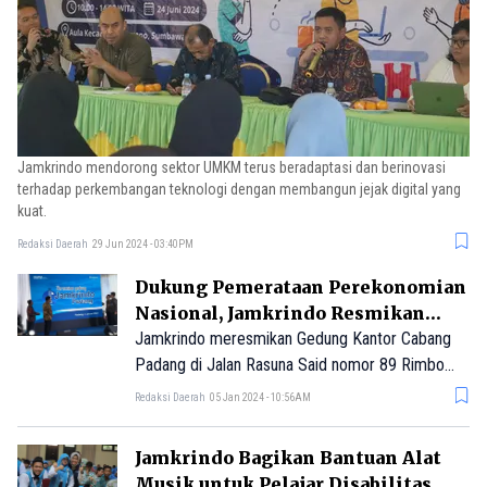
Jamkrindo mendorong sektor UMKM terus beradaptasi dan berinovasi
terhadap perkembangan teknologi dengan membangun jejak digital yang
kuat.
Redaksi Daerah
29 Jun 2024 - 03:40PM
Dukung Pemerataan Perekonomian
Nasional, Jamkrindo Resmikan
Gedung Baru di Padang
Jamkrindo meresmikan Gedung Kantor Cabang
Padang di Jalan Rasuna Said nomor 89 Rimbo
Kaluang, Kecamatan Padang Barat, Kota Padang.
Redaksi Daerah
05 Jan 2024 - 10:56AM
Jamkrindo Bagikan Bantuan Alat
Musik untuk Pelajar Disabilitas,