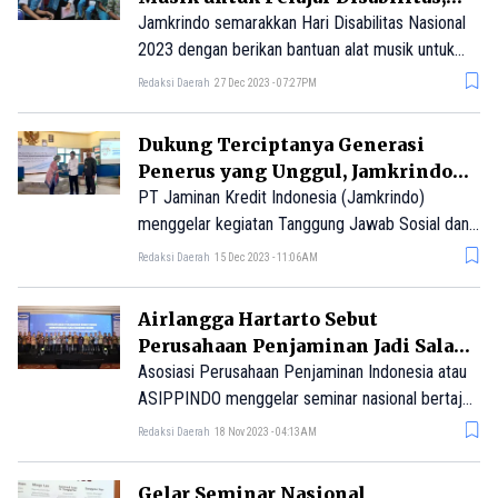
Wujud Kontribusi dalam
Jamkrindo semarakkan Hari Disabilitas Nasional
Pemberdayaan
2023 dengan berikan bantuan alat musik untuk
siswa-siswi SLBN Gedangan, Sidoarjo, Jawa
Redaksi Daerah
27 Dec 2023 - 07:27PM
Timur.
Dukung Terciptanya Generasi
Penerus yang Unggul, Jamkrindo
Gelar Pelatihan Guru dan Seminar
PT Jaminan Kredit Indonesia (Jamkrindo)
Parenting
menggelar kegiatan Tanggung Jawab Sosial dan
Lingkungan (TJSL) dengan tema "Pengembangan
Redaksi Daerah
15 Dec 2023 - 11:06AM
Karakter Anak Melalui Guru dan Orang Tua”.
Airlangga Hartarto Sebut
Perusahaan Penjaminan Jadi Salah
Satu Pemeran Utama dalam
Asosiasi Perusahaan Penjaminan Indonesia atau
Pelaksanaan KUR Sejak Tahun 2007
ASIPPINDO menggelar seminar nasional bertajuk
‘Setengah Abad Penjaminan Kredit UMKM
Redaksi Daerah
18 Nov 2023 - 04:13AM
Berkontribusi Bagi Negeri’.
Gelar Seminar Nasional