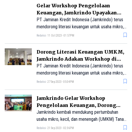
Gelar Workshop Pengelolaan
Keuangan, Jamkrindo Upayakan
Digitalisasi UMKM Indonesia
PT Jaminan Kredit Indonesia (Jamkrindo) terus
Timur
mendorong literasi keuangan untuk usaha mikro,
kecil, dan menengah (UMKM) di wilayah
Redaksi
11 Oct 2023 - 01:57PM
Indonesia Timur, salah satunya melalui acara
workshop yang diselenggarakan di Kota
Dorong Literasi Keuangan UMKM,
Parepare, Sulawesi Selatan. Workshop bertajuk
Jamkrindo Adakan Workshop di
“Mengelola Laporan Keuangan bagi UMKM dan
Palu
PT Jaminan Kredit Indonesia (Jamkrindo) terus
Sosialisasi Platform UMKM Layak” ini digelar di
mendorong literasi keuangan untuk usaha mikro,
Barugae Rujab Walikota Parepare, Lappade,
kecil, dan menengah (UMKM) di wilayah
Redaksi
27 Sep 2023 - 05:04PM
Ujung, Kota Parepare, Sulawesi Selatan, pada
Indonesia timur, salah satunya melalui acara
Senin, 9 Oktober 2023.
workshop yang diselenggarakan di Palu, Sulawesi
Jamkrindo Gelar Workshop
Tengah.
Pengelolaan Keuangan, Dorong
UMKM Naik Kelas
Jamkrindo kembali mendukung pertumbuhan
usaha mikro, kecil, dan menengah (UMKM) Tanah
Air dengan gelar workshop pengelolaan
Redaksi
21 Sep 2023 - 02:36PM