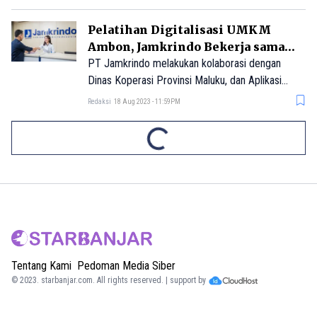
keuangan.
Pelatihan Digitalisasi UMKM
Ambon, Jamkrindo Bekerja sama
dengan Dinkop Maluku dan
PT Jamkrindo melakukan kolaborasi dengan
Mitme.id
Dinas Koperasi Provinsi Maluku, dan Aplikasi
Mitme.id dalam acara pelatihan peningkatan
Redaksi
18 Aug 2023 - 11:59PM
kompetensi digitalisasi UMKM di Ambon Senin,
14 Agustus 2023.
Tentang Kami
Pedoman Media Siber
© 2023.
starbanjar.com
. All rights reserved. | support by