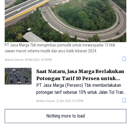
PT Jasa Marga Tbk mengimbau pemudik untuk mewaspadai 15 titik
rawan macet selama mudik dan arus balik lebaran 2024
Redaksi Daerah
28 Mar 2024 - 04:59PM
Saat Nataru, Jasa Marga Berlakukan
Potongan Tarif 10 Persen untuk
Jalan Tol Trans Jawa Jakarta-
PT Jasa Marga (Persero) Tbk memberlakukan
Semarang
potongan tarif sebesar 10% untuk Jalan Tol Trans
Jawa dari Jakarta menuju Semarang dan
Redaksi Daerah
21 Dec 2023 - 07:57PM
sebaliknya pada periode libur Natal 2023 dan
Tahun Baru 2024 (Nataru 2023/2024).
Nothing more to load