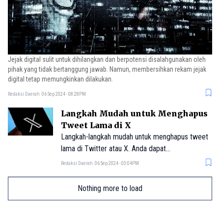
Jejak digital sulit untuk dihilangkan dan berpotensi disalahgunakan oleh
pihak yang tidak bertanggung jawab. Namun, membersihkan rekam jejak
digital tetap memungkinkan dilakukan.
Redaksi Daerah
06 Sep 2024 - 08:28PM
Langkah Mudah untuk Menghapus
Tweet Lama di X
Langkah-langkah mudah untuk menghapus tweet
lama di Twitter atau X. Anda dapat
membersihkan linimasa akun X dari postingan
Redaksi Daerah
06 Sep 2024 - 03:04PM
yang kurang pantas.
Nothing more to load