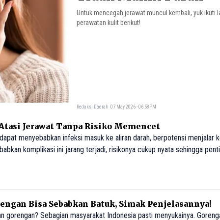
Untuk mencegah jerawat muncul kembali, yuk ikuti 
perawatan kulit berikut!
Redaksi Daerah
07 May 2026 - 06:58PM
tasi Jerawat Tanpa Risiko Memencet
apat menyebabkan infeksi masuk ke aliran darah, berpotensi menjalar k
bkan komplikasi ini jarang terjadi, risikonya cukup nyata sehingga pent
rengan Bisa Sebabkan Batuk, Simak Penjelasannya!
gan gorengan? Sebagian masyarakat Indonesia pasti menyukainya. Goren