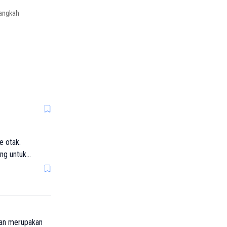
langkah
e otak.
ing untuk
gan merupakan