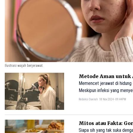
Ilustrasi wajah berjerawat.
Metode Aman untuk A
Memencet jerawat di hidung d
Meskipun infeksi yang menyeba
dihindari.
Redaksi Daerah
18 Nov 2024 - 09:44PM
Mitos atau Fakta: Go
Siapa sih yang tak suka den