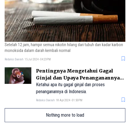
Setelah 12 jam, hampir semua nikotin hilang dari tubuh dan kadar karbon
monoksida dalam darah kembali normal
Redaksi Daerah
15 Jul 2024 - 04:23PM
Pentingnya Mengetahui Gagal
Ginjal dan Upaya Penanganannya
di Indonesia
Ketahui apa itu gagal ginjal dan proses
penanganannya di Indonesia.
Redaksi Daerah
18 Apr 2024 - 01:50PM
Nothing more to load