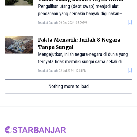
Pengalihan utang (debt swap) menjadi alat
pendanaan yang semakin banyak digunakan—
diadopsi negara-negara untuk menbiayai program
Redaksi Daerah
09 Dec 2024 - 05:09PM
konservasi atau adaptasi iklim.
Fakta Menarik: Inilah 8 Negara
Tanpa Sungai
Mengejutkan, inilah negara-negara di dunia yang
ternyata tidak memiliki sungai sama sekali di
wilayah mereka.
Redaksi Daerah
02 Jul 2024 - 12:31PM
Nothing more to load