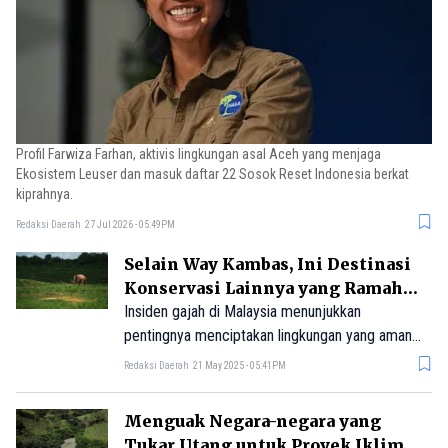
Profil Farwiza Farhan, aktivis lingkungan asal Aceh yang menjaga
Ekosistem Leuser dan masuk daftar 22 Sosok Reset Indonesia berkat
kiprahnya.
Redaksi Daerah
27 Jul 2026 - 05:49PM
Selain Way Kambas, Ini Destinasi
Konservasi Lainnya yang Ramah
Satwa
Insiden gajah di Malaysia menunjukkan
pentingnya menciptakan lingkungan yang aman
bagi satwa liar. Indonesia sendiri memiliki deretan
Redaksi Daerah
21 May 2025 - 05:41PM
kawasan konservasi satwa yang dapat dikunjungi
untuk berwisata. Berikut ulasannya.
Menguak Negara-negara yang
Tukar Utang untuk Proyek Iklim