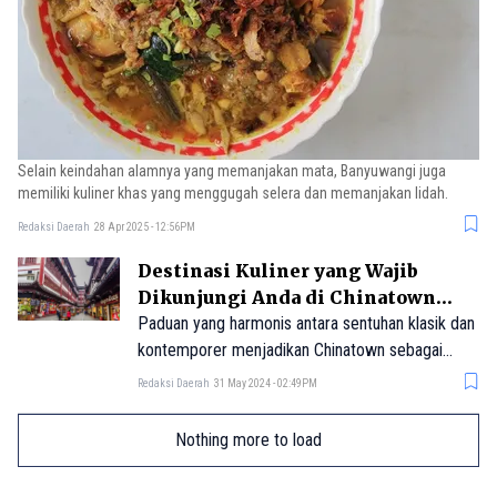
Selain keindahan alamnya yang memanjakan mata, Banyuwangi juga
memiliki kuliner khas yang menggugah selera dan memanjakan lidah.
Redaksi Daerah
28 Apr 2025 - 12:56PM
Destinasi Kuliner yang Wajib
Dikunjungi Anda di Chinatown
Singapura
Paduan yang harmonis antara sentuhan klasik dan
kontemporer menjadikan Chinatown sebagai
destinasi kuliner yang tersohor di Singapura.
Redaksi Daerah
31 May 2024 - 02:49PM
Mulai dari kafe terkenal hingga gerai lokal yang
menawarkan hidangan khas yang legendaris,
Nothing more to load
pilihan makanan di sini sangat beragam, lho!