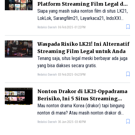
Platform Streaming Film Legal dan
biasa dalam bertarung.
Aman
Siapa yang masih suka nonton film di situs LK21,
LokLok, Sarangfilm21, Layarkaca21, IndoXXI
hingga IDLIX? Buat kalian yang belum tahu, situs
Redaksi Daerah
06 Feb 2025 - 01:22PM
tersebut ilegal ya. Maka dari itu, jangan lagi
nonton di situs tersebut.
Waspada Risiko LK21! Ini Alternatif
Streaming Film Legal untuk Anda
Tenang saja, situs legal meski berbayar ada juga
yang bisa diakses secara gratis.
Redaksi Daerah
03 Feb 2025 - 06:25PM
Nonton Drakor di LK21-Oppadrama
Berisiko, Ini 5 Situs Streaming
Drama yang Dijamin Aman
Mau nonton drama Korea (drakor) tapi bingung
nonton di mana? Atau masih nonton drakor di
situs ilegal seperti Oppadrama dan LK21? Wah,
Redaksi Daerah
30 Jan 2025 - 03:40PM
kalau kalian masih nonton di situs ilegal sebaiknya
jangan ya. Tinggalkan saja situs ilegal itu, dan