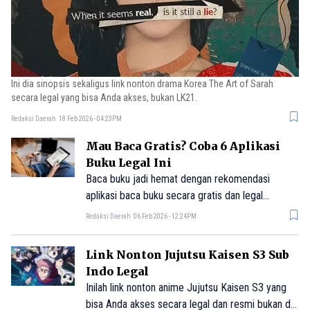
Ini dia sinopsis sekaligus link nonton drama Korea The Art of Sarah
secara legal yang bisa Anda akses, bukan LK21.
Redaksi Daerah
18 Feb 2026 - 04:23PM
Mau Baca Gratis? Coba 6 Aplikasi
Buku Legal Ini
Baca buku jadi hemat dengan rekomendasi
aplikasi baca buku secara gratis dan legal
langsung lewat smartphone dan perangkat
Redaksi Daerah
06 Feb 2026 - 12:24PM
komputer atau laptop.
Link Nonton Jujutsu Kaisen S3 Sub
Indo Legal
Inilah link nonton anime Jujutsu Kaisen S3 yang
bisa Anda akses secara legal dan resmi bukan di