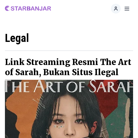
Home
Toggl
Legal
Link Streaming Resmi The Art
of Sarah, Bukan Situs Ilegal