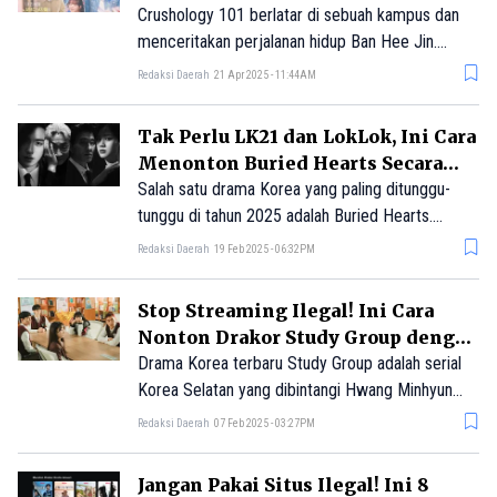
Crushology 101 berlatar di sebuah kampus dan
menceritakan perjalanan hidup Ban Hee Jin.
Setelah patah hati karena cinta pertamanya yang
Redaksi Daerah
21 Apr 2025 - 11:44AM
kandas, ia justru terlibat dengan sejumlah pria
tampan.
Tak Perlu LK21 dan LokLok, Ini Cara
Menonton Buried Hearts Secara
Legal
Salah satu drama Korea yang paling ditunggu-
tunggu di tahun 2025 adalah Buried Hearts.
Setelah memikat penonton dengan perannya
Redaksi Daerah
19 Feb 2025 - 06:32PM
yang menggemaskan dalam serial Doctor Slump
(2024), Park Hyung Sik akan menunjukkan sisi
Stop Streaming Ilegal! Ini Cara
yang sama sekali berbeda dalam drama Korea
Nonton Drakor Study Group dengan
pertamanya di tahun 2025, Buried Hearts.
Aman
Drama Korea terbaru Study Group adalah serial
Korea Selatan yang dibintangi Hwang Minhyun
sebagai pemeran utama. Plot dari serial ini
Redaksi Daerah
07 Feb 2025 - 03:27PM
mengikuti kehidupan seorang siswa yang
berusaha keras untuk berprestasi secara
Jangan Pakai Situs Ilegal! Ini 8
akademis, meskipun ia memiliki keahlian luar