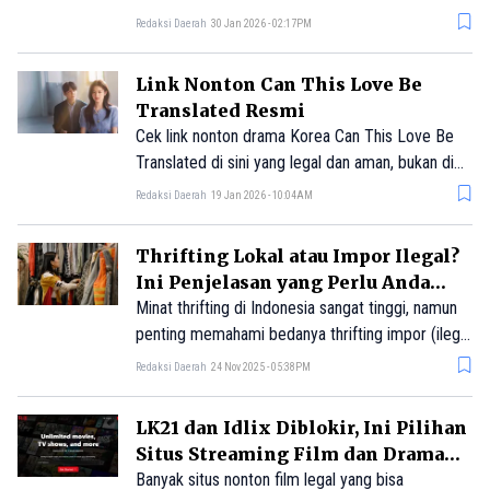
Samehadaku.
Redaksi Daerah
30 Jan 2026 - 02:17PM
Link Nonton Can This Love Be
Translated Resmi
Cek link nonton drama Korea Can This Love Be
Translated di sini yang legal dan aman, bukan di
Indoxxi atau LK21!
Redaksi Daerah
19 Jan 2026 - 10:04AM
Thrifting Lokal atau Impor Ilegal?
Ini Penjelasan yang Perlu Anda
Tahu
Minat thrifting di Indonesia sangat tinggi, namun
penting memahami bedanya thrifting impor (ilegal
dan dilarang pemerintah) dengan preloved lokal
Redaksi Daerah
24 Nov 2025 - 05:38PM
(legal). Pemerintah menegaskan preloved lokal
didukung sebagai bagian dari ekonomi sirkular.
LK21 dan Idlix Diblokir, Ini Pilihan
Untuk menyelamatkan 900 ribu pedagang
Situs Streaming Film dan Drama
thrifting ilegal, pemerintah menyiapkan 1.300
Legal
Banyak situs nonton film legal yang bisa