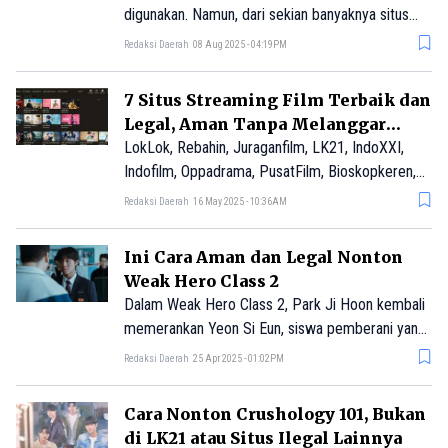
brand lokal sebagai substitusi dagangan mereka.
digunakan. Namun, dari sekian banyaknya situs
legal, beberapa orang masih menggunakan situs
Redaksi Daerah
08 Aug 2025 - 04:19PM
streaming ilegal untuk menonton film.
7 Situs Streaming Film Terbaik dan
Legal, Aman Tanpa Melanggar
Hukum
LokLok, Rebahin, Juraganfilm, LK21, IndoXXI,
Indofilm, Oppadrama, PusatFilm, Bioskopkeren,
Garasi Film 21, dan Layarkaca21 merupakan situs
Redaksi Daerah
16 May 2025 - 10:36AM
streaming ilegal yang dipenuhi malware
berbahaya. Peretas sengaja menyajikan konten
Ini Cara Aman dan Legal Nonton
gratis secara ilegal guna menarik perhatian dan
Weak Hero Class 2
menjaring lebih banyak pengguna.
Dalam Weak Hero Class 2, Park Ji Hoon kembali
memerankan Yeon Si Eun, siswa pemberani yang
menantang para pembully dan langsung
Redaksi Daerah
25 Apr 2025 - 01:02PM
mengubah tatanan hierarki di SMA Eunjang sejak
hari pertamanya.
Cara Nonton Crushology 101, Bukan
di LK21 atau Situs Ilegal Lainnya