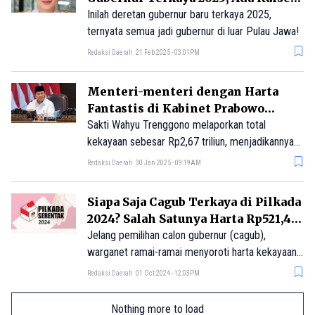
dan Kaltim
Inilah deretan gubernur baru terkaya 2025,
ternyata semua jadi gubernur di luar Pulau Jawa!
Redaksi Daerah
21 Feb 2025 - 03:01PM
Menteri-menteri dengan Harta
Fantastis di Kabinet Prabowo
Subianto
Sakti Wahyu Trenggono melaporkan total
kekayaan sebesar Rp2,67 triliun, menjadikannya
menteri terkaya kedua dalam kabinet ini dan
Redaksi Daerah
30 Jan 2025 - 09:19AM
tanpa utang.
Siapa Saja Cagub Terkaya di Pilkada
2024? Salah Satunya Harta Rp521,47
Miliar
Jelang pemilihan calon gubernur (cagub),
warganet ramai-ramai menyoroti harta kekayaan
para cagub dalam Pilkada 2024. Diketahui
Redaksi Daerah
01 Oct 2024 - 12:03PM
beberapa cagub ini memiliki harta kekayaan di
atas Rp100 miliar ke atas.
Nothing more to load