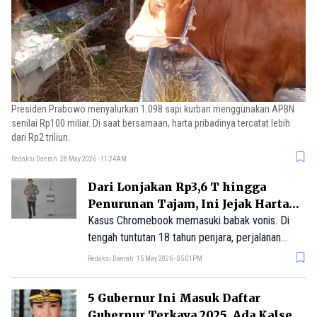
Presiden Prabowo menyalurkan 1.098 sapi kurban menggunakan APBN
senilai Rp100 miliar. Di saat bersamaan, harta pribadinya tercatat lebih
dari Rp2 triliun.
Redaksi Daerah
28 May 2026 - 11:24AM
Dari Lonjakan Rp3,6 T hingga
Penurunan Tajam, Ini Jejak Harta
Nadiem Makarim
Kasus Chromebook memasuki babak vonis. Di
tengah tuntutan 18 tahun penjara, perjalanan
kekayaan Nadiem Makarim kembali jadi sorotan
Redaksi Daerah
15 May 2026 - 05:01PM
publik.
5 Gubernur Ini Masuk Daftar
Gubernur Terkaya 2025, Ada Kalsel