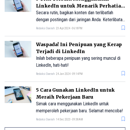
LinkedIn untuk Menarik Perhatian
Pemberi Kerja
Secara rutin, bagikan konten dan terlibatlah
dengan postingan dari jaringan Anda. Keterlibatan
ini meningkatkan peluang Anda untuk ditemukan
Redaksi Daerah
23 Apr 2024 - 06:18PM
oleh para rekruter dan manajer perekrutan.
Waspada! Ini Penipuan yang Kerap
Terjadi di LinkedIn
Inilah beberapa penipuan yang sering muncul di
LinkedIn, hati-hati!
Redaksi Daerah
24 Jan 2024 - 09:14PM
5 Cara Gunakan LinkedIn untuk
Meraih Pekerjaan Baru
Simak cara menggunakan LinkedIn untuk
memperoleh pekerjaan baru. Selamat mencoba!
Redaksi Daerah
14 Dec 2023 - 09:38AM