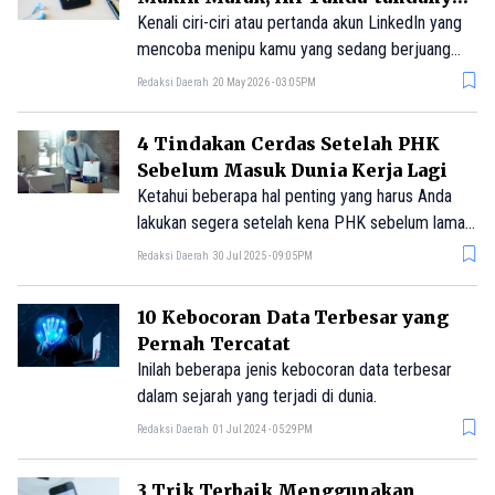
di LinkedIn
Kenali ciri-ciri atau pertanda akun LinkedIn yang
mencoba menipu kamu yang sedang berjuang
mencari kerja. Hati-hati, jangan sampai terjebak!
Redaksi Daerah
20 May 2026 - 03:05PM
4 Tindakan Cerdas Setelah PHK
Sebelum Masuk Dunia Kerja Lagi
Ketahui beberapa hal penting yang harus Anda
lakukan segera setelah kena PHK sebelum lamar
pekerjaan lagi.
Redaksi Daerah
30 Jul 2025 - 09:05PM
10 Kebocoran Data Terbesar yang
Pernah Tercatat
Inilah beberapa jenis kebocoran data terbesar
dalam sejarah yang terjadi di dunia.
Redaksi Daerah
01 Jul 2024 - 05:29PM
3 Trik Terbaik Menggunakan