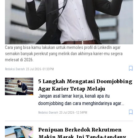
Cara yang bisa kamu lakukan untuk memoles profil di LinkedIn agar
semakin banyak perekrut yang melirik dan akhirnya karier-mu segera
melesat di 2026.
Redaksi Daerah
23 Jul 2026 - 01:33PM
5 Langkah Mengatasi Doomjobbing
Agar Karier Tetap Melaju
Jangan asal lamar kerja, kenali apa itu
doomjobbing dan cara menghindarinya agar
perjalanan kariermu terus melesat.
Redaksi Daerah
23 Jul 2026 - 12:54PM
Penipuan Berkedok Rekrutmen
Makin Marak, Ini Tanda-tandanya