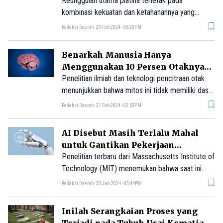
Tulang Manusia
Keunggulan utama platina terletak pada
kombinasi kekuatan dan ketahanannya yang
tinggi. Sebagai logam yang sangat kuat dan tahan
Redaksi Daerah
29 Feb 2024 - 06:20PM
terhadap korosi, platina mampu memberikan
dukungan yang diperlukan untuk memastikan
Benarkah Manusia Hanya
tulang memperoleh kesembuhan yang optimal.
Menggunakan 10 Persen Otaknya?
Simak Penjelasannya di Sini
Penelitian ilmiah dan teknologi pencitraan otak
menunjukkan bahwa mitos ini tidak memiliki dasar
ilmiah, sehingga dapat digolongkan sebagai
Redaksi Daerah
21 Feb 2024 - 02:53PM
asumsi belaka.
AI Disebut Masih Terlalu Mahal
untuk Gantikan Pekerjaan
Manusia, Kabar Baik?
Penelitian terbaru dari Massachusetts Institute of
Technology (MIT) menemukan bahwa saat ini
kecerdasan buatan (AI) masih terlalu mahal untuk
Redaksi Daerah
30 Jan 2024 - 03:44PM
menggantikan pekerjaan manusia dalam sebagian
besar profesi.
Inilah Serangkaian Proses yang