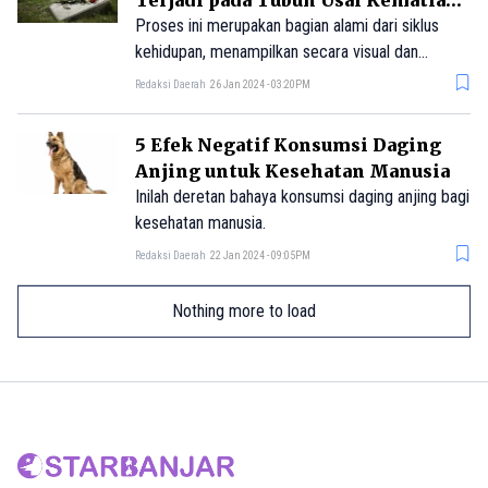
Terjadi pada Tubuh Usai Kematian
Manusia
Proses ini merupakan bagian alami dari siklus
kehidupan, menampilkan secara visual dan
biologis perjalanan menuju keadaan tanpa
Redaksi Daerah
26 Jan 2024 - 03:20PM
kehidupan.
5 Efek Negatif Konsumsi Daging
Anjing untuk Kesehatan Manusia
Inilah deretan bahaya konsumsi daging anjing bagi
kesehatan manusia.
Redaksi Daerah
22 Jan 2024 - 09:05PM
Nothing more to load