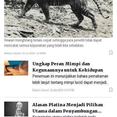
Hewan menghilang terlalu cepat sehingga para peneliti tidak dapat
mencatat semua kepunahan yang telah kita sebabkan.
Redaksi Daerah
23 Jul 2024 - 12:46PM
Ungkap Peran Mimpi dan
Kegunaannya untuk Kehidupan
Penemuan ini menunjukkan bahwa pemahaman
lebih lanjut tentang mimpi lucid dapat menjadi
alat yang berguna dalam memahami fungsi dan
Redaksi Daerah
23 Apr 2024 - 07:51PM
peran mimpi dalam kognisi manusia.
Alasan Platina Menjadi Pilihan
Utama dalam Penyambungan