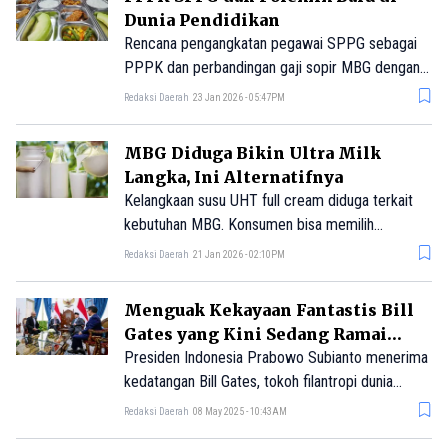
Dunia Pendidikan
Rencana pengangkatan pegawai SPPG sebagai
PPPK dan perbandingan gaji sopir MBG dengan
guru honorer memicu polemik pendidikan.
Redaksi Daerah
23 Jan 2026 - 05:47PM
MBG Diduga Bikin Ultra Milk
Langka, Ini Alternatifnya
Kelangkaan susu UHT full cream diduga terkait
kebutuhan MBG. Konsumen bisa memilih
sejumlah merek alternatif dengan nutrisi setara
Redaksi Daerah
21 Jan 2026 - 02:10PM
dan harga beragam.
Menguak Kekayaan Fantastis Bill
Gates yang Kini Sedang Ramai
Dibincangkan
Presiden Indonesia Prabowo Subianto menerima
kedatangan Bill Gates, tokoh filantropi dunia
sekaligus pendiri Gates Foundation, dalam
Redaksi Daerah
08 May 2025 - 10:43AM
kunjungan kehormatan di Istana Merdeka,