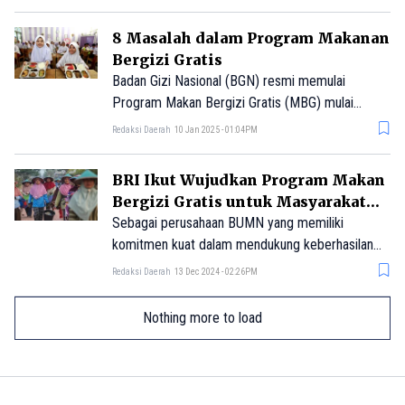
digunakan untuk mendukung Program MBG.
Dalam argumennya, Sultan berpendapat
8 Masalah dalam Program Makanan
penggunaan dana ZIS ini bertujuan untuk
Bergizi Gratis
melibatkan masyarakat lebih dalam dalam
Badan Gizi Nasional (BGN) resmi memulai
program tersebut.
Program Makan Bergizi Gratis (MBG) mulai
Senin, 6 Januari 2025. Program Prabowo
Redaksi Daerah
10 Jan 2025 - 01:04PM
Subianto ini didukung alokasi anggaran sebesar
Rp71 triliun.
BRI Ikut Wujudkan Program Makan
Bergizi Gratis untuk Masyarakat
dengan Pembiayaan dan
Sebagai perusahaan BUMN yang memiliki
Pemberdayaan
komitmen kuat dalam mendukung keberhasilan
program-program pemerintah, PT. Bank Rakyat
Redaksi Daerah
13 Dec 2024 - 02:26PM
Indonesia (Persero) Tbk menegaskan komitmen
dalam menyukseskan program Makan Bergizi
Nothing more to load
Gratis (MBG).