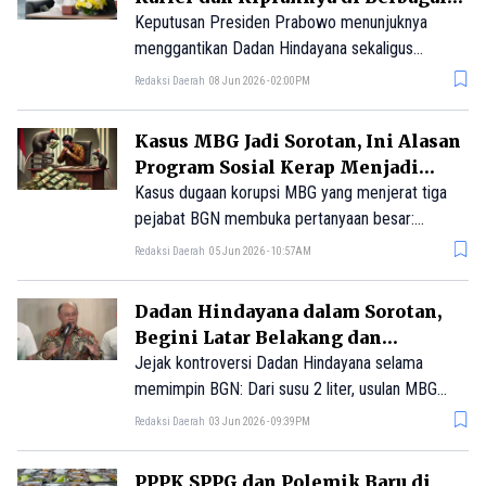
Bidang
Keputusan Presiden Prabowo menunjuknya
menggantikan Dadan Hindayana sekaligus
menempatkan Nanik sebagai figur sentral dalam
Redaksi Daerah
08 Jun 2026 - 02:00PM
pelaksanaan Program Makan Bergizi Gratis
(MBG).
Kasus MBG Jadi Sorotan, Ini Alasan
Program Sosial Kerap Menjadi
Bancakan
Kasus dugaan korupsi MBG yang menjerat tiga
pejabat BGN membuka pertanyaan besar:
mengapa program sosial bernilai jumbo kerap
Redaksi Daerah
05 Jun 2026 - 10:57AM
rentan korupsi? Simak pola dan risikonya.
Dadan Hindayana dalam Sorotan,
Begini Latar Belakang dan
Kariernya
Jejak kontroversi Dadan Hindayana selama
memimpin BGN: Dari susu 2 liter, usulan MBG
menu serangga, motor listrik Rp1,2 triliun hingga
Redaksi Daerah
03 Jun 2026 - 09:39PM
kantor digeledah Kejagung.
PPPK SPPG dan Polemik Baru di