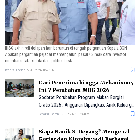
IHSG akhiri reli delapan hari beruntun di tengah pergantian Kepala BGN.
Apakah pergantian pejabat memengaruhi pasar? Simak cara investor
membaca tata kelola dan political risk.
Redaksi Daerah
22 Jul 2026 - 05:26PM
Dari Penerima hingga Mekanisme,
Ini 7 Perubahan MBG 2026
Sederet Perubahan Program Makan Bergizi
Gratis 2026 : Anggaran Dipangkas, Anak Keluarga
Mampu Dicoret hingga Aturan Baru Menu Telur
Redaksi Daerah
19 Jun 2026 - 08:44PM
Siapa Nanik S. Deyang? Mengenal
Karier dan Kiprahnya di Berbagai