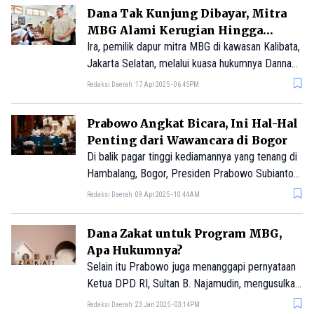
Jakarta, Rabu, 7 Mei 2025.
Dana Tak Kunjung Dibayar, Mitra
MBG Alami Kerugian Hingga
Miliaran
Ira, pemilik dapur mitra MBG di kawasan Kalibata,
Jakarta Selatan, melalui kuasa hukumnya Danna
Harly, menyatakan telah mengeluarkan dana
Redaksi Daerah
17 Apr 2025 - 06:45PM
operasional mendekati satu milyar Rupiah. Namun
hingga kini, ia belum menerima sepeser pun
Prabowo Angkat Bicara, Ini Hal-Hal
pembayaran dari Yayasan MBG, yang menjadi
Penting dari Wawancara di Bogor
perantara penyaluran program tersebut.
Di balik pagar tinggi kediamannya yang tenang di
Hambalang, Bogor, Presiden Prabowo Subianto
menggelar sebuah sesi langka, wawancara
Redaksi Daerah
09 Apr 2025 - 10:44AM
eksklusif selama tiga jam lebih bersama tujuh
jurnalis senior dari berbagai media nasional.
Dana Zakat untuk Program MBG,
Apa Hukumnya?
Selain itu Prabowo juga menanggapi pernyataan
Ketua DPD RI, Sultan B. Najamudin, mengusulkan
agar dana zakat, infak, dan sedekah (ZIS) dapat
Redaksi Daerah
23 Jan 2025 - 03:14PM