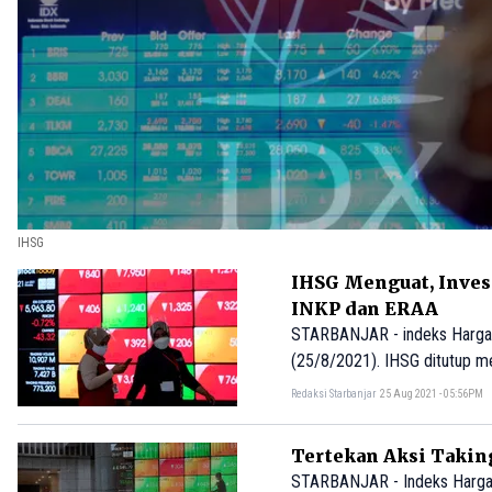
IHSG
IHSG Menguat, Inves
INKP dan ERAA
STARBANJAR - indeks Harga 
(25/8/2021). IHSG ditutup men
terpantau investor asing memb
Redaksi Starbanjar
25 Aug 2021 - 05:56PM
Tertekan Aksi Takin
STARBANJAR - Indeks Harga 