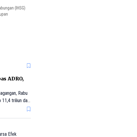
abungan (IHSG)
tupan
pas ADRO,
dagangan, Rabu
11,4 triliun dan
rsa Efek