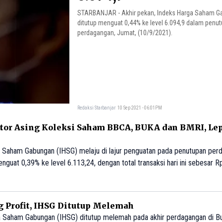
STARBANJAR - Akhir pekan, Indeks Harga Saham G
ditutup menguat 0,44% ke level 6.094,9 dalam penu
perdagangan, Jumat, (10/9/2021).
Redaksi Starbanjar
10 Sep 2021 - 06:01PM
tor Asing Koleksi Saham BBCA, BUKA dan BMRI, Le
Saham Gabungan (IHSG) melaju di lajur penguatan pada penutupan per
guat 0,39% ke level 6.113,24, dengan total transaksi hari ini sebesar Rp 
eli bersih Rp 789,4 miliar di seluruh pasar.
g Profit, IHSG Ditutup Melemah
Saham Gabungan (IHSG) ditutup melemah pada akhir perdagangan di Bu