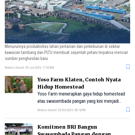
Menurunnya produktivitas lahan pertanian dan perkebunan di sekitar
kawasan tambang dan PLTU membuat sejumlah petani terpaksa mencari
sumber penghasilan baru.
Redaksi Daerah
03 Jun 2026 - 11:32AM
Yoso Farm Klaten, Contoh Nyata
Hidup Homestead
Yoso Farm menerapkan gaya hidup homestead
atau swasembada pangan yang kini menjadi
inspirasi bagi banyak orang. Simak ceritanya.
Redaksi Daerah
03 Feb 2026 - 08:16PM
Komitmen BRI Bangun
Swasembada Pangan dengan