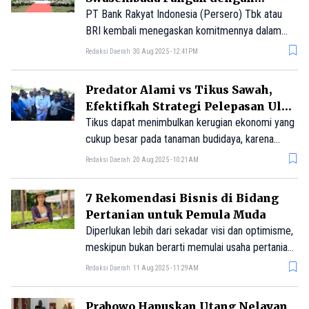
Dukung Program Sapi Merah Putih
PT Bank Rakyat Indonesia (Persero) Tbk atau
BRI kembali menegaskan komitmennya dalam
mendukung swasembada pangan nasional melalui
Redaksi Daerah
30 Aug 2025 - 12:41PM
partisipasi dalam Program Sapi Merah Putih.
Predator Alami vs Tikus Sawah,
Efektifkah Strategi Pelepasan Ular
dan Burung Hantu?
Tikus dapat menimbulkan kerugian ekonomi yang
cukup besar pada tanaman budidaya, karena
menyerang pada setiap fase pertumbuhan, mulai
Redaksi Daerah
20 Aug 2025 - 10:21AM
dari benih, masa pembibitan, hingga setelah
panen.
7 Rekomendasi Bisnis di Bidang
Pertanian untuk Pemula Muda
Diperlukan lebih dari sekadar visi dan optimisme,
meskipun bukan berarti memulai usaha pertanian
adalah hal yang mustahil.
Redaksi Daerah
11 Aug 2025 - 11:29AM
Prabowo Hapuskan Utang Nelayan