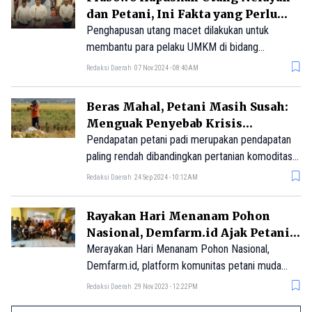
dan Petani, Ini Fakta yang Perlu
Diketahui
Penghapusan utang macet dilakukan untuk
membantu para pelaku UMKM di bidang
pertanian dan kelautan yang mengalami kesulitan
Redaksi Daerah
07 Nov 2024 - 08:40AM
ekonomi.
Beras Mahal, Petani Masih Susah:
Menguak Penyebab Krisis
Pertanian Indonesia
Pendapatan petani padi merupakan pendapatan
paling rendah dibandingkan pertanian komoditas
yang lain
Redaksi Daerah
24 Sep 2024 - 10:12AM
Rayakan Hari Menanam Pohon
Nasional, Demfarm.id Ajak Petani
Milenial Eksplorasi Atasi Krisis
Merayakan Hari Menanam Pohon Nasional,
Pangan
Demfarm.id, platform komunitas petani muda
menggelar acara diskusi "Langkah Kecil
Redaksi Daerah
29 Nov 2023 - 12:22PM
Berkebun dari Rumah."