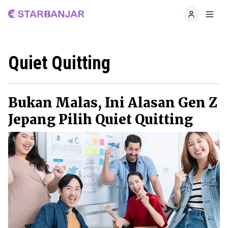
Home
Toggl
Quiet Quitting
Bukan Malas, Ini Alasan Gen Z
Jepang Pilih Quiet Quitting