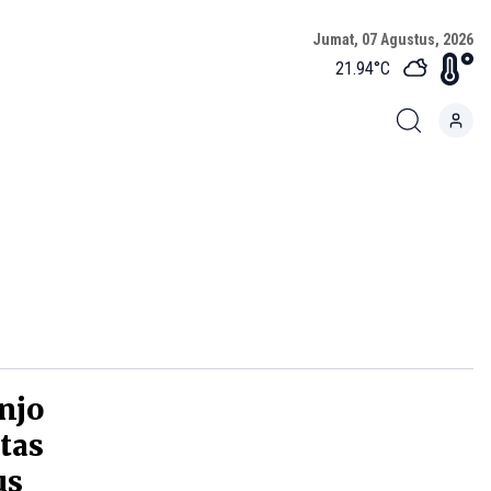
Jumat, 07 Agustus, 2026
21.94
°C
njo
tas
us