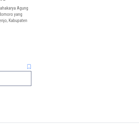
 mahakarya Agung
odomoro yang
enjo, Kabupaten