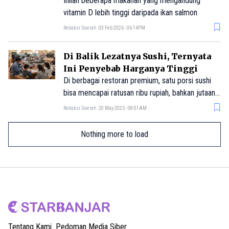
Inilah beberapa makanan yang mengandung
vitamin D lebih tinggi daripada ikan salmon
Redaksi Daerah
03 Feb 2026 - 06:14PM
Di Balik Lezatnya Sushi, Ternyata
Ini Penyebab Harganya Tinggi
Di berbagai restoran premium, satu porsi sushi
bisa mencapai ratusan ribu rupiah, bahkan jutaan
untuk varian tertentu. Lantas, apa alasan di balik
Redaksi Daerah
20 May 2025 - 08:01AM
mahalnya harga sushi?
Nothing more to load
Tentang Kami
Pedoman Media Siber