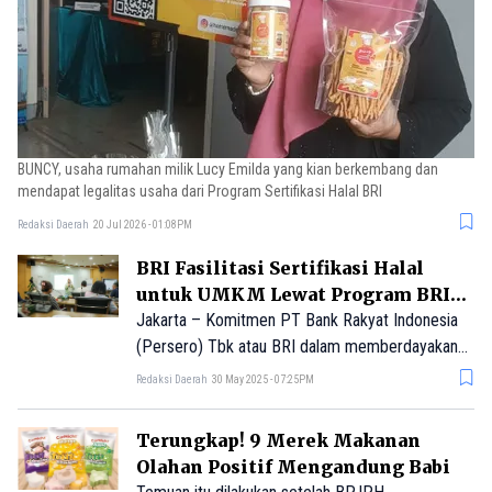
BUNCY, usaha rumahan milik Lucy Emilda yang kian berkembang dan
mendapat legalitas usaha dari Program Sertifikasi Halal BRI
Redaksi Daerah
20 Jul 2026 - 01:08PM
BRI Fasilitasi Sertifikasi Halal
untuk UMKM Lewat Program BRI
Peduli
Jakarta – Komitmen PT Bank Rakyat Indonesia
(Persero) Tbk atau BRI dalam memberdayakan
pelaku Usaha Mikro, Kecil, dan Menengah
Redaksi Daerah
30 May 2025 - 07:25PM
(UMKM) kembali diwujudkan melalui
Terungkap! 9 Merek Makanan
Olahan Positif Mengandung Babi