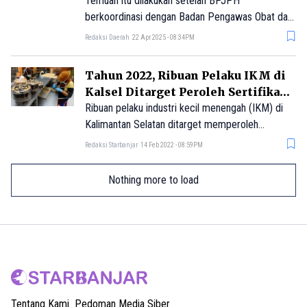
Temuan itu dilakukan setelah BPJPH
berkoordinasi dengan Badan Pengawas Obat dan
Makanan (BPOM) melakukan pengawasan
Redaksi Daerah
22 Apr 2025 - 08:34PM
peredaran Obat dan Makanan terkait klaim
kehalalan produk.
Tahun 2022, Ribuan Pelaku IKM di
Kalsel Ditarget Peroleh Sertifikasi
Halal
Ribuan pelaku industri kecil menengah (IKM) di
Kalimantan Selatan ditarget memperoleh
sertifikasi halal di tahun 2022.
Redaksi Starbanjar
14 Feb 2022 - 08:59PM
Nothing more to load
Tentang Kami
Pedoman Media Siber