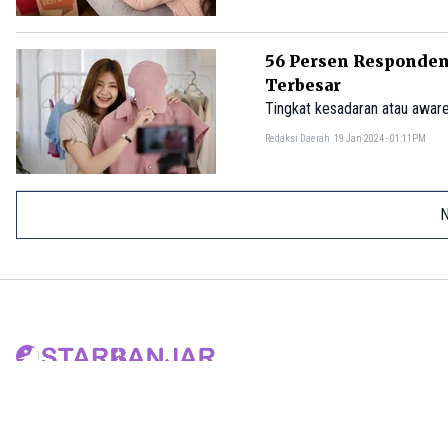
56 Persen Responden
Terbesar
Tingkat kesadaran atau awa
Redaksi Daerah
19 Jan 2024 - 01:11PM
N
Tentang Kami
Pedoman Media Siber
© 2023.
starbanjar.com
. All rights reserved. | 