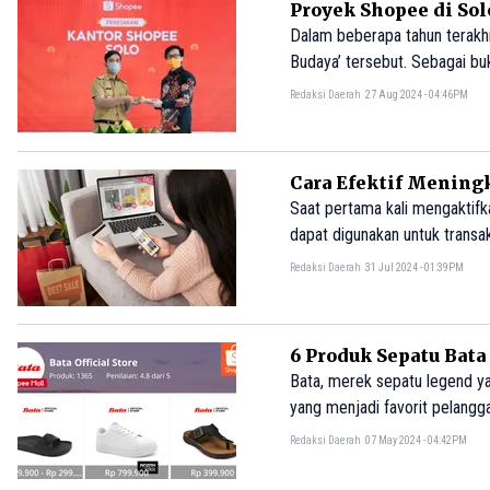
Proyek Shopee di Sol
Dalam beberapa tahun terakhi
Budaya’ tersebut. Sebagai buk
Redaksi Daerah
27 Aug 2024 - 04:46PM
Cara Efektif Meningk
Saat pertama kali mengaktifk
dapat digunakan untuk trans
Redaksi Daerah
31 Jul 2024 - 01:39PM
6 Produk Sepatu Bata
Bata, merek sepatu legend ya
yang menjadi favorit pelangg
Redaksi Daerah
07 May 2024 - 04:42PM