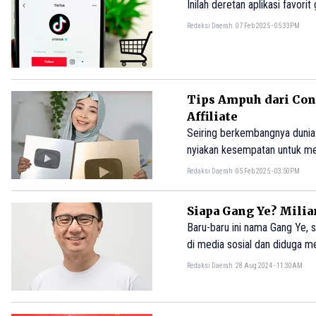
Inilah deretan aplikasi favori
Redaksi Daerah
07 Feb 2025 - 05:33PM
Tips Ampuh dari Cont
Affiliate
Seiring berkembangnya dunia d
nyiakan kesempatan untuk mem
Redaksi Daerah
05 Feb 2025 - 03:50PM
Siapa Gang Ye? Milia
Baru-baru ini nama Gang Ye, 
di media sosial dan diduga m
(Jokowi), Kaesang Pangarep 
Redaksi Daerah
28 Aug 2024 - 11:30AM