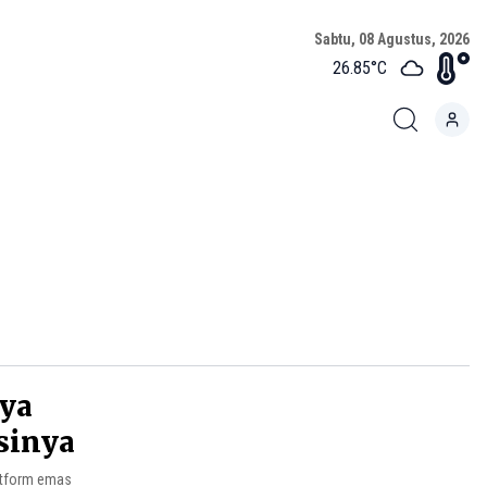
Sabtu, 08 Agustus, 2026
26.85
°C
aya
sinya
atform emas