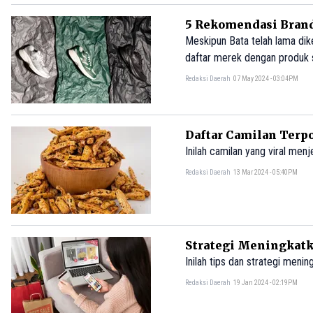
5 Rekomendasi Brand
Meskipun Bata telah lama dik
daftar merek dengan produk s
Redaksi Daerah
07 May 2024 - 03:04PM
Daftar Camilan Terp
Inilah camilan yang viral men
Redaksi Daerah
13 Mar 2024 - 05:40PM
Strategi Meningkatk
Inilah tips dan strategi meni
Redaksi Daerah
19 Jan 2024 - 02:19PM