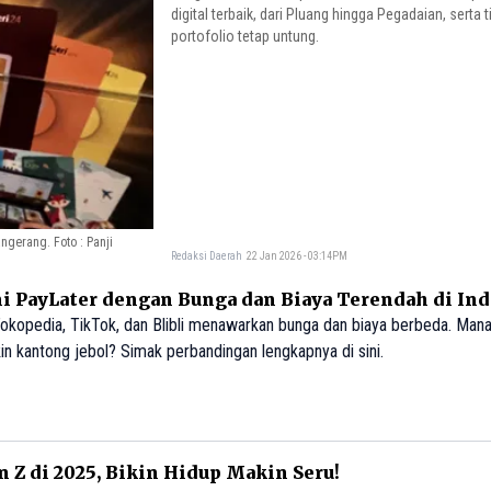
digital terbaik, dari Pluang hingga Pegadaian, serta t
portofolio tetap untung.
gerang. Foto : Panji
Redaksi Daerah
22 Jan 2026 - 03:14PM
Ini PayLater dengan Bunga dan Biaya Terendah di In
Tokopedia, TikTok, dan Blibli menawarkan bunga dan biaya berbeda. Mana
in kantong jebol? Simak perbandingan lengkapnya di sini.
n Z di 2025, Bikin Hidup Makin Seru!