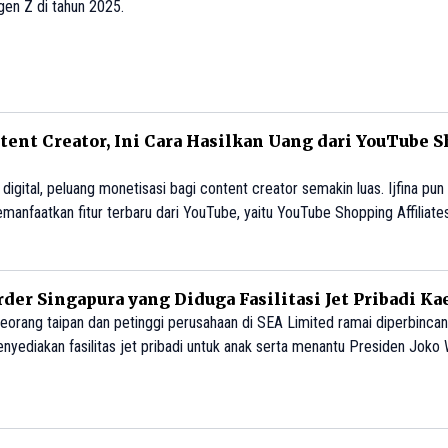
t gen Z di tahun 2025.
ent Creator, Ini Cara Hasilkan Uang dari YouTube 
igital, peluang monetisasi bagi content creator semakin luas. Ijfina pun
anfaatkan fitur terbaru dari YouTube, yaitu YouTube Shopping Affiliates
rder Singapura yang Diduga Fasilitasi Jet Pribadi K
seorang taipan dan petinggi perusahaan di SEA Limited ramai diperbinc
enyediakan fasilitas jet pribadi untuk anak serta menantu Presiden Joko
dan Erina Gudono.