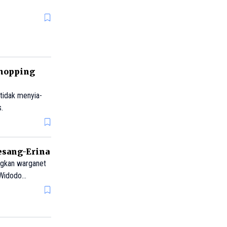
Shopping
 tidak menyia-
.
aesang-Erina
angkan warganet
 Widodo