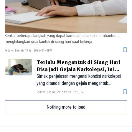
Berikut beberapa langkah yang dapat kamu ambil untuk membantumu
menghilangkan rasa kantuk di siang hari saat bekerja.
Redaksi Daerah
13 Jan 2026 - 01:48PM
Terlalu Mengantuk di Siang Hari
Bisa Jadi Gejala Narkolepsi, Ini
Penjelasannya
Simak penjelasan mengenai kondisi narkolepsi
yang ditandai dengan gejala mengantuk
berlebihan saat siang hari.
Redaksi Daerah
29 Feb 2024 - 02:59PM
Nothing more to load