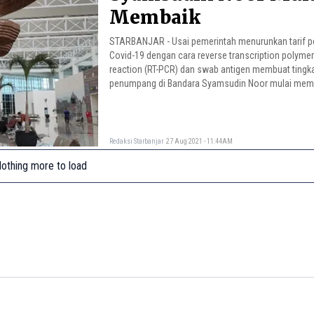
Membaik
STARBANJAR - Usai pemerintah menurunkan tarif 
Covid-19 dengan cara reverse transcription polyme
reaction (RT-PCR) dan swab antigen membuat tingk
penumpang di Bandara Syamsudin Noor mulai mem
Redaksi Starbanjar
27 Aug 2021 - 11:44AM
othing more to load