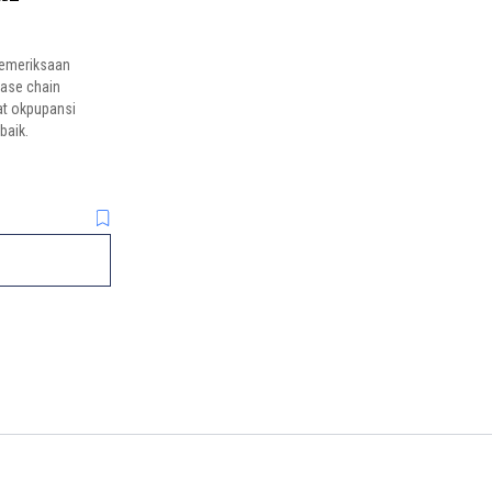
pemeriksaan
rase chain
at okpupansi
baik.