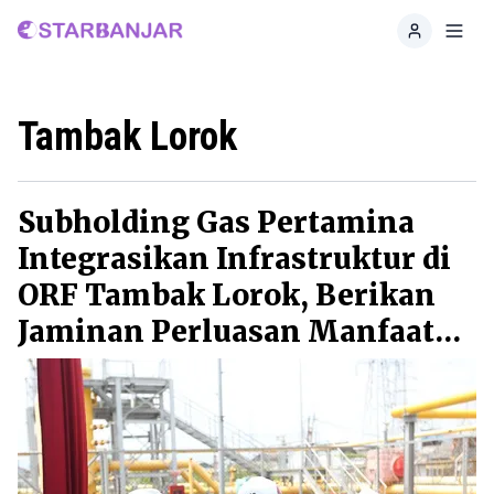
Home
Toggl
Tambak Lorok
Subholding Gas Pertamina
Integrasikan Infrastruktur di
ORF Tambak Lorok, Berikan
Jaminan Perluasan Manfaat
Gas Bumi di Jawa Tengah