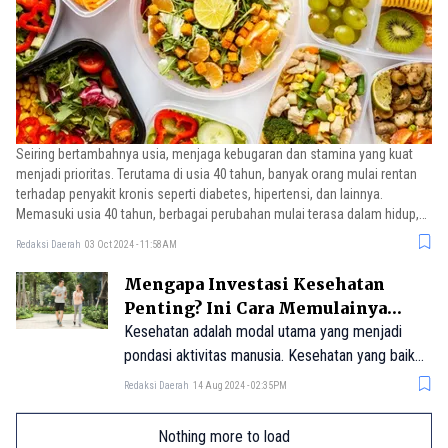
Seiring bertambahnya usia, menjaga kebugaran dan stamina yang kuat
menjadi prioritas. Terutama di usia 40 tahun, banyak orang mulai rentan
terhadap penyakit kronis seperti diabetes, hipertensi, dan lainnya.
Memasuki usia 40 tahun, berbagai perubahan mulai terasa dalam hidup,
terutama terkait kesehatan. Pria maupun wanita akan mengalami
Redaksi Daerah
03 Oct 2024 - 11:58AM
perubahan hormon, mental, dan kondisi fisik seiring bertambahnya usia.
Mengapa Investasi Kesehatan
Penting? Ini Cara Memulainya
Lewat Gaya Hidup Sehat
Kesehatan adalah modal utama yang menjadi
pondasi aktivitas manusia. Kesehatan yang baik
merupakan kunci untuk menjalani hidup yang
Redaksi Daerah
14 Aug 2024 - 02:35PM
produktif dan bermakna. Ketika seseorang dalam
kondisi sehat, mereka dapat memanfaatkan
Nothing more to load