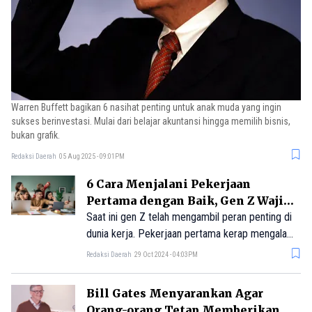
Warren Buffett bagikan 6 nasihat penting untuk anak muda yang ingin
sukses berinvestasi. Mulai dari belajar akuntansi hingga memilih bisnis,
bukan grafik.
Redaksi Daerah
05 Aug 2025 - 09:01PM
6 Cara Menjalani Pekerjaan
Pertama dengan Baik, Gen Z Wajib
Tahu!
Saat ini gen Z telah mengambil peran penting di
dunia kerja. Pekerjaan pertama kerap mengalami
pengalaman yang menantang. Dilansir dari
Redaksi Daerah
29 Oct 2024 - 04:03PM
Forbes, berikut tips yang dapat membantu gen Z
meraih keusksesan pekerjaan pertama. Yuk,
Bill Gates Menyarankan Agar
simak artikel berikut!
Orang-orang Tetap Memberikan